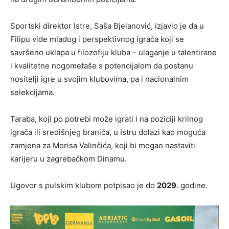
Sportski direktor Istre, Saša Bjelanović, izjavio je da u
Filipu vide mladog i perspektivnog igrača koji se
savršeno uklapa u filozofiju kluba – ulaganje u talentirane
i kvalitetne nogometaše s potencijalom da postanu
nositelji igre u svojim klubovima, pa i nacionalnim
selekcijama.
Taraba, koji po potrebi može igrati i na poziciji krilnog
igrača ili središnjeg braniča, u Istru dolazi kao moguća
zamjena za Morisa Valinčića, koji bi mogao nastaviti
karijeru u zagrebačkom Dinamu.
Ugovor s pulskim klubom potpisao je do
2029
. godine.