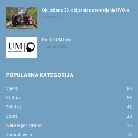
Obilježena 33. obljetnica utemeljenja HVO-a
2. travnja 2025.
Portal UM Info
1. travnja 2025.
POPULARNA KATEGORIJA
Vijesti
80
Kultura
56
Politika
42
Sport
20
Nekategorizirano
16
Zanimljivosti
15