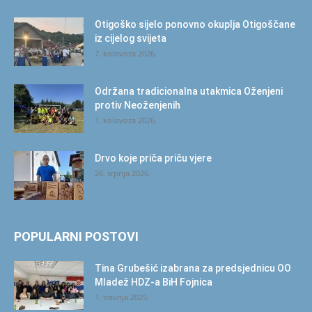
Otigoško sijelo ponovno okuplja Otigoščane
iz cijelog svijeta
7. kolovoza 2026.
Održana tradicionalna utakmica Oženjeni
protiv Neoženjenih
1. kolovoza 2026.
Drvo koje priča priču vjere
26. srpnja 2026.
POPULARNI POSTOVI
Tina Grubešić izabrana za predsjednicu OO
Mladež HDZ-a BiH Fojnica
1. travnja 2025.