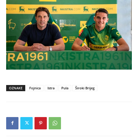
OZNAKE
Fojnica
Istra
Pula
Široki Brijeg