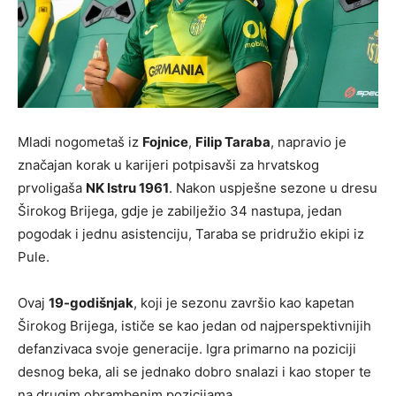
Mladi nogometaš iz
Fojnice
,
Filip Taraba
, napravio je
značajan korak u karijeri potpisavši za hrvatskog
prvoligaša
NK Istru 1961
. Nakon uspješne sezone u dresu
Širokog Brijega, gdje je zabilježio 34 nastupa, jedan
pogodak i jednu asistenciju, Taraba se pridružio ekipi iz
Pule.
Ovaj
19-godišnjak
, koji je sezonu završio kao kapetan
Širokog Brijega, ističe se kao jedan od najperspektivnijih
defanzivaca svoje generacije. Igra primarno na poziciji
desnog beka, ali se jednako dobro snalazi i kao stoper te
na drugim obrambenim pozicijama.