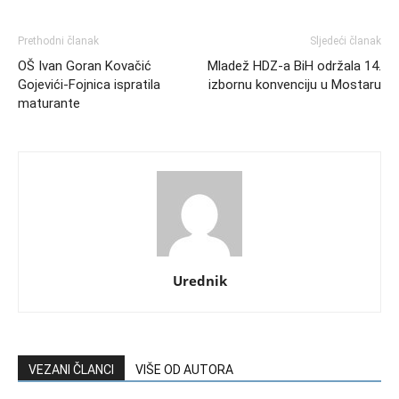
Prethodni članak
Sljedeći članak
OŠ Ivan Goran Kovačić
Mladež HDZ-a BiH održala 14.
Gojevići-Fojnica ispratila
izbornu konvenciju u Mostaru
maturante
Urednik
VEZANI ČLANCI
VIŠE OD AUTORA