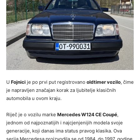
U
Fojnici
je po prvi put registrovano
oldtimer vozilo
, čime
je napravljen značajan korak za ljubitelje klasičnih
automobila u ovom kraju.
Riječ je o vozilu marke
Mercedes W124 CE Coupé
,
jednom od najpoznatijih i najcjenjenijih modela svoje
generacije, koji danas ima status pravog klasika. Ova
serija Mercedesa proizvodila se od 1984. do 1997. godine,