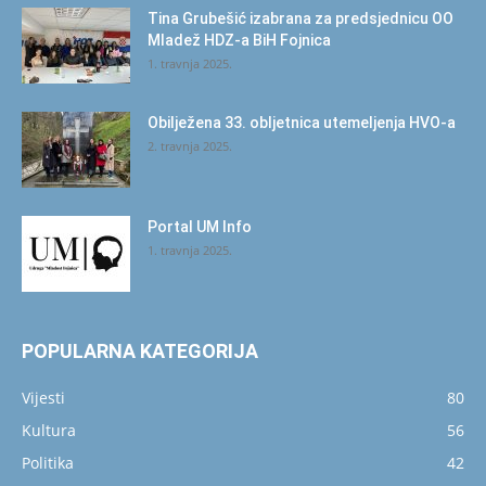
Tina Grubešić izabrana za predsjednicu OO
Mladež HDZ-a BiH Fojnica
1. travnja 2025.
Obilježena 33. obljetnica utemeljenja HVO-a
2. travnja 2025.
Portal UM Info
1. travnja 2025.
POPULARNA KATEGORIJA
Vijesti
80
Kultura
56
Politika
42