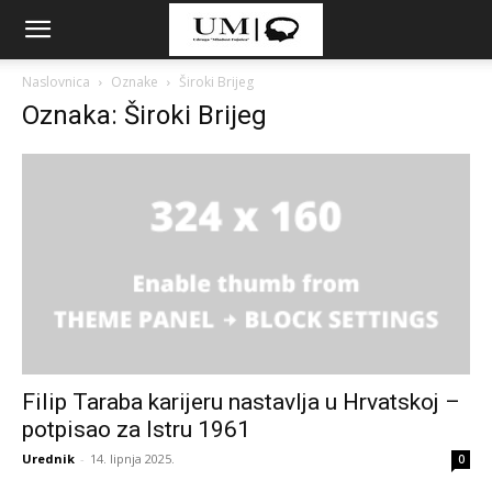
Naslovnica
Oznake
Široki Brijeg
Oznaka: Široki Brijeg
Filip Taraba karijeru nastavlja u Hrvatskoj –
potpisao za Istru 1961
Urednik
-
14. lipnja 2025.
0