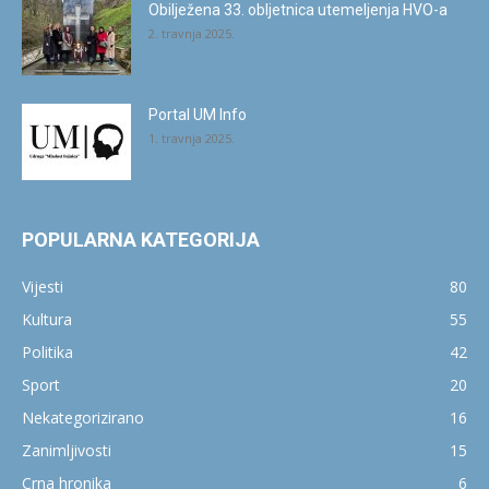
Obilježena 33. obljetnica utemeljenja HVO-a
2. travnja 2025.
Portal UM Info
1. travnja 2025.
POPULARNA KATEGORIJA
Vijesti
80
Kultura
55
Politika
42
Sport
20
Nekategorizirano
16
Zanimljivosti
15
Crna hronika
6