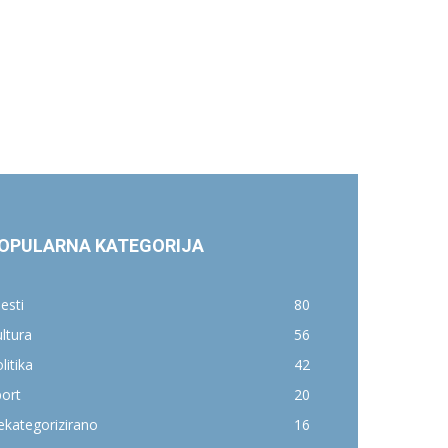
OPULARNA KATEGORIJA
jesti
80
ltura
56
litika
42
ort
20
kategorizirano
16