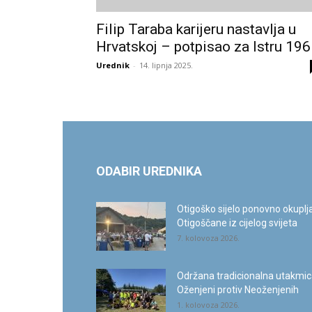
Filip Taraba karijeru nastavlja u
Hrvatskoj – potpisao za Istru 19
Urednik
-
14. lipnja 2025.
ODABIR UREDNIKA
Otigoško sijelo ponovno okuplj
Otigoščane iz cijelog svijeta
7. kolovoza 2026.
Održana tradicionalna utakmi
Oženjeni protiv Neoženjenih
1. kolovoza 2026.