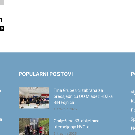
info.ba
61
0
POPULARNI POSTOVI
P
a
Tina Grubešić izabrana za
Vi
predsjednicu OO Mladež HDZ-a
Ku
BiH Fojnica
1. travnja 2025.
Po
Sp
ca
Obilježena 33. obljetnica
utemeljenja HVO-a
Ne
2. travnja 2025.