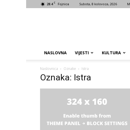
C
28.4
Subota, 8 kolovoza, 2026
M
Fojnica
NASLOVNA
VIJESTI
KULTURA
Naslovnica
Oznake
Istra
Oznaka: Istra