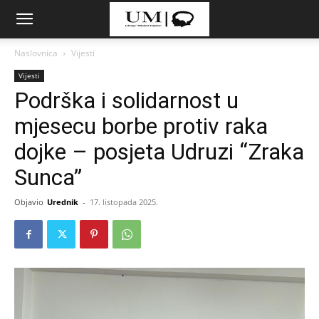
Naslovnica
Vijesti
Vijesti
Podrška i solidarnost u
mjesecu borbe protiv raka
dojke – posjeta Udruzi “Zraka
Sunca”
Objavio
Urednik
-
17. listopada 2025.