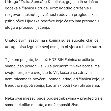
Udrugu
“Zraka Sunca”
u Kiseljaku, gdje su ih srdačno
dočekale članice udruge. Kroz ugodno druženje i
razgovor istaknuta je važnost redovitih pregleda, kao i
psihološke i ljudske podrške koja često ima presudnu
ulogu u procesu liječenja.
Unatoč svim izazovima s kojima su se suočile, članice
udruge nisu izgubile svoj osmijeh ni vjeru u bolje sutra.
Tijekom posjete, Mladež HDZ BiH Fojnica uručila je
simboličan poklon – sliku s porukom
“Svaka borba ima
svoje heroje – u ovoj ste to Vi”
, košaru sa zdravim
namirnicama te novčanu pomoć jednoj od članica kojoj je
trenutno najpotrebnija, kao znak podrške i ohrabrenja.
Neka ovaj mjesec bude podsjetnik svima – pregled traje
samo nekoliko minuta, a može spasiti život.