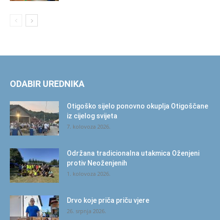
ODABIR UREDNIKA
Otigoško sijelo ponovno okuplja Otigoščane
iz cijelog svijeta
7. kolovoza 2026.
Održana tradicionalna utakmica Oženjeni
protiv Neoženjenih
1. kolovoza 2026.
Drvo koje priča priču vjere
26. srpnja 2026.