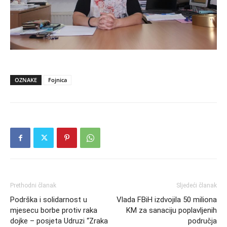
OZNAKE
Fojnica
Prethodni članak
Sljedeći članak
Podrška i solidarnost u
Vlada FBiH izdvojila 50 miliona
mjesecu borbe protiv raka
KM za sanaciju poplavljenih
dojke – posjeta Udruzi “Zraka
područja