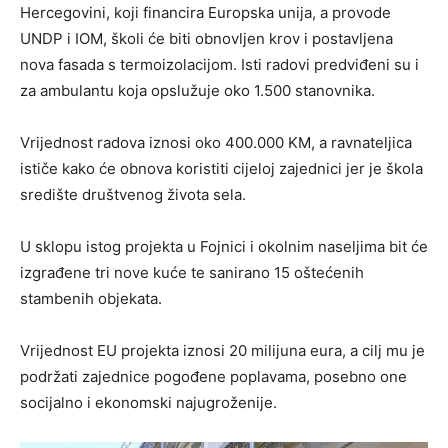
Hercegovini
, koji financira
Europska unija
, a provode
UNDP
i
IOM
, školi će biti obnovljen krov i postavljena
nova fasada s termoizolacijom. Isti radovi predviđeni su i
za ambulantu koja opslužuje oko 1.500 stanovnika.
Vrijednost radova iznosi oko
400.000 KM
, a ravnateljica
ističe kako će obnova koristiti cijeloj zajednici jer je škola
središte društvenog života sela.
U sklopu istog projekta u Fojnici i okolnim naseljima bit će
izgrađene tri nove kuće
te
sanirano 15 oštećenih
stambenih objekata
.
Vrijednost EU projekta iznosi
20 milijuna eura
, a cilj mu je
podržati zajednice pogođene poplavama, posebno one
socijalno i ekonomski najugroženije.