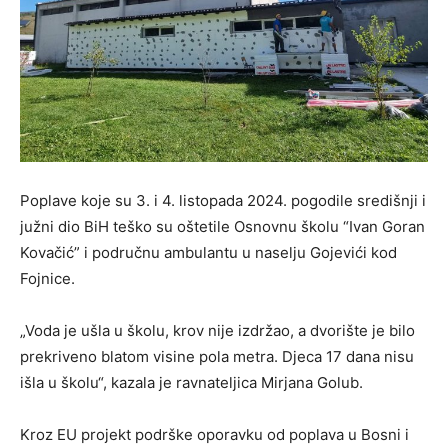
Poplave koje su 3. i 4. listopada 2024. pogodile središnji i
južni dio BiH teško su oštetile
Osnovnu školu “Ivan Goran
Kovačić”
i
područnu ambulantu
u naselju
Gojevići kod
Fojnice
.
„Voda je ušla u školu, krov nije izdržao, a dvorište je bilo
prekriveno blatom visine pola metra. Djeca 17 dana nisu
išla u školu“, kazala je ravnateljica
Mirjana Golub
.
Kroz
EU projekt podrške oporavku od poplava u Bosni i