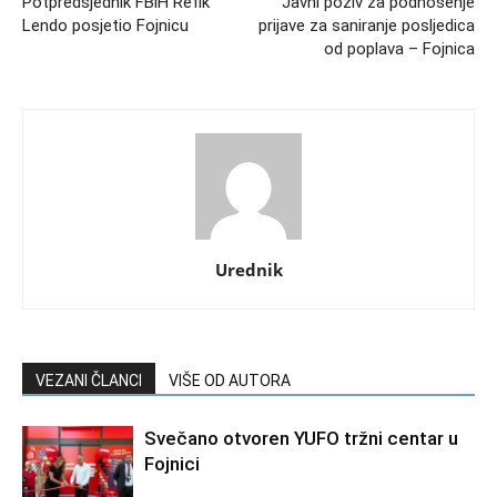
Potpredsjednik FBiH Refik
Javni poziv za podnošenje
Lendo posjetio Fojnicu
prijave za saniranje posljedica
od poplava – Fojnica
Urednik
VEZANI ČLANCI
VIŠE OD AUTORA
Svečano otvoren YUFO tržni centar u
Fojnici