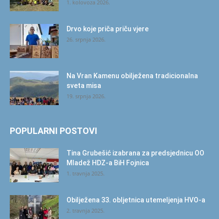
1. kolovoza 2026.
Drvo koje priča priču vjere
26. srpnja 2026.
Na Vran Kamenu obilježena tradicionalna
sveta misa
19. srpnja 2026.
POPULARNI POSTOVI
Tina Grubešić izabrana za predsjednicu OO
Mladež HDZ-a BiH Fojnica
1. travnja 2025.
Obilježena 33. obljetnica utemeljenja HVO-a
2. travnja 2025.