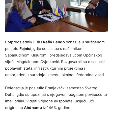
Potpredsjednik FBiH
Refik Lendo
danas je u službenom
posjetu
Fojnici
, gdje se sastao s načelnikom
Sabahudinom Klisurom i predsjedavajućom Općinskog
vijeća Magdalenom Cvjetković. Razgovarali su o sanaciji
poplavnih šteta, infrastrukturnim projektima i
unaprjeđenju suradnje između lokalne i federalne vlasti.
Delegacija je posjetila Franjevački samostan Svetog
Duha, gdje su upoznati s njegovom bogatom poviješću te
imali priliku vidjeti vrijedne eksponate, uključujući
originalnu
Ahdnamu
iz 1463. godine.