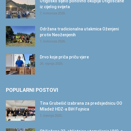
Otigoško sijelo ponovno okuplja Otigoščane
iz cijelog svijeta
7. kolovoza 2026.
Održana tradicionalna utakmica Oženjeni
protiv Neoženjenih
1. kolovoza 2026.
Drvo koje priča priču vjere
26. srpnja 2026.
POPULARNI POSTOVI
Tina Grubešić izabrana za predsjednicu OO
Mladež HDZ-a BiH Fojnica
1. travnja 2025.