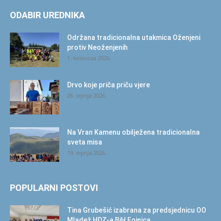
ODABIR UREDNIKA
Održana tradicionalna utakmica Oženjeni
protiv Neoženjenih
1. kolovoza 2026.
Drvo koje priča priču vjere
26. srpnja 2026.
Na Vran Kamenu obilježena tradicionalna
sveta misa
19. srpnja 2026.
POPULARNI POSTOVI
Tina Grubešić izabrana za predsjednicu OO
Mladež HDZ-a BiH Fojnica