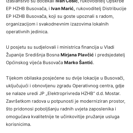
Izaslanstvo su dočekali
Ivan Ćosić
, rukovoditelj Opskrbe
EP HZHB Busovača, i
Ivan Marić,
rukovoditelj Distribucije
EP HZHB Busovača, koji su goste upoznali s radom,
organizacijom i svakodnevnim izazovima lokalnih
operativnih jedinica.
U posjetu su sudjelovali i ministrica financija u Vladi
Županije Središnja Bosna
Mirjana Plavčić
i predsjedatelj
Općinskog vijeća Busovača
Marko Šantić
.
Tijekom obilaska posjećene su dvije lokacije u Busovači,
uključujući i obnovljenu zgradu Operativnog centra, gdje
se nalaze uredi JP „Elektroprivreda HZHB“ d.d. Mostar.
Završetkom radova u potpunosti je moderniziran prostor,
što pridonosi poboljšanju radnih uvjeta zaposlenika i
omogućava kvalitetnije te učinkovitije pružanje usluga
korisnicima.