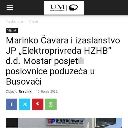
Naslovnica
Vijesti
Vijesti
Marinko Čavara i izaslanstvo
JP „Elektroprivreda HZHB“
d.d. Mostar posjetili
poslovnice poduzeća u
Busovači
Objavio
Urednik
-
10. lipnja 2025.