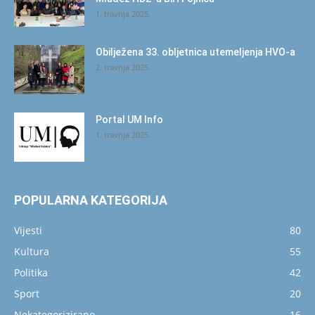
1. travnja 2025.
Obilježena 33. obljetnica utemeljenja HVO-a
2. travnja 2025.
Portal UM Info
1. travnja 2025.
POPULARNA KATEGORIJA
Vijesti
80
Kultura
55
Politika
42
Sport
20
Nekategorizirano
16