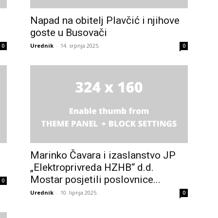
info.ba
Napad na obitelj Plavčić i njihove
goste u Busovači
Urednik
-
14. srpnja 2025.
0
0
Marinko Čavara i izaslanstvo JP
„Elektroprivreda HZHB“ d.d.
Mostar posjetili poslovnice...
0
Urednik
-
10. lipnja 2025.
0