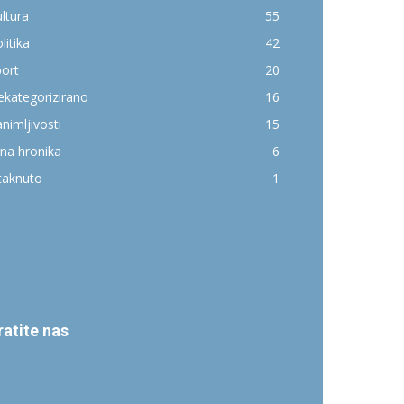
ltura
55
litika
42
ort
20
kategorizirano
16
nimljivosti
15
na hronika
6
taknuto
1
ratite nas