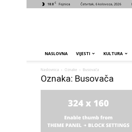
C
18.8
Četvrtak, 6 kolovoza, 2026
Fojnica
NASLOVNA
VIJESTI
KULTURA
Naslovnica
Oznake
Busovača
Oznaka: Busovača