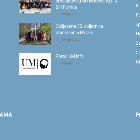
predsjednicu OO Mladež HDZ-a
Ku
BiH Fojnica
1. travnja 2025.
Po
Sp
Obilježena 33. obljetnica
utemeljenja HVO-a
Ne
2. travnja 2025.
Za
Cr
Portal UM Info
Is
1. travnja 2025.
NAMA
P