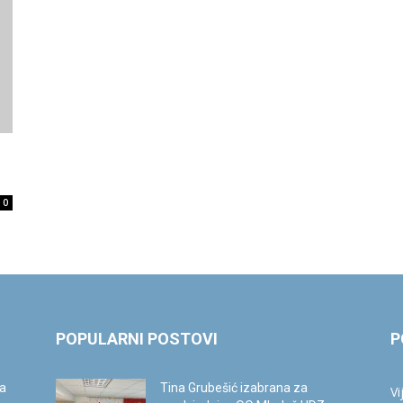
0
POPULARNI POSTOVI
P
ca
Tina Grubešić izabrana za
Vi