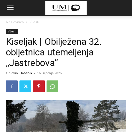
Naslovnica
Vijesti
Vijesti
Kiseljak | Obilježena 32.
obljetnica utemeljenja
„Jastrebova“
Objavio
Urednik
-
16. siječnja 2026.