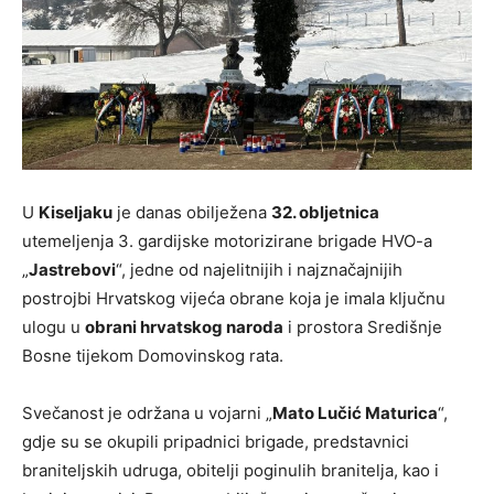
U
Kiseljaku
je danas obilježena
32. obljetnica
utemeljenja 3. gardijske motorizirane brigade HVO-a
„
Jastrebovi
“
, jedne od najelitnijih i najznačajnijih
postrojbi Hrvatskog vijeća obrane koja je imala ključnu
ulogu u
obrani hrvatskog naroda
i prostora Središnje
Bosne tijekom Domovinskog rata.
Svečanost je održana u vojarni
„
Mato Lučić Maturica
“
,
gdje su se okupili pripadnici brigade, predstavnici
braniteljskih udruga, obitelji poginulih branitelja, kao i