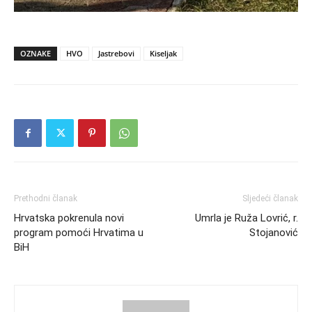
OZNAKE
HVO
Jastrebovi
Kiseljak
Prethodni članak
Sljedeći članak
Hrvatska pokrenula novi
Umrla je Ruža Lovrić, r.
program pomoći Hrvatima u
Stojanović
BiH