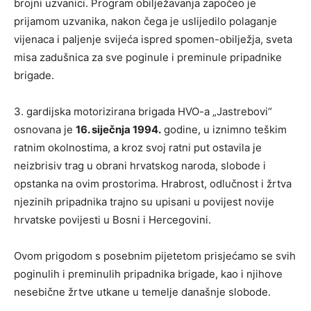
brojni uzvanici. Program obilježavanja započeo je
prijamom uzvanika, nakon čega je uslijedilo
polaganje
vijenaca i paljenje svijeća
ispred spomen-obilježja, sveta
misa zadušnica za sve poginule i preminule pripadnike
brigade.
3. gardijska motorizirana brigada HVO-a „Jastrebovi“
osnovana je
16. siječnja 1994.
godine
, u iznimno teškim
ratnim okolnostima, a kroz svoj ratni put ostavila je
neizbrisiv trag u obrani hrvatskog naroda, slobode i
opstanka na ovim prostorima. Hrabrost, odlučnost i žrtva
njezinih pripadnika trajno su upisani u povijest novije
hrvatske povijesti u Bosni i Hercegovini.
Ovom prigodom s posebnim pijetetom prisjećamo se svih
poginulih i preminulih pripadnika brigade, kao i njihove
nesebične žrtve utkane u temelje današnje slobode.