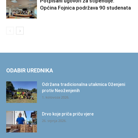
Potpisani ugovori za stipendije:
Općina Fojnica podržava 90 studenata
ODABIR UREDNIKA
Održana tradicionalna utakmica Oženjeni
protiv Neoženjenih
1. kolovoza 2026.
Drvo koje priča priču vjere
26. srpnja 2026.