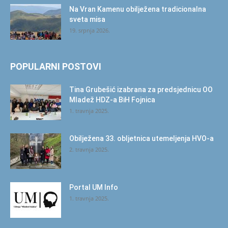
Na Vran Kamenu obilježena tradicionalna
sveta misa
19. srpnja 2026.
POPULARNI POSTOVI
Tina Grubešić izabrana za predsjednicu OO
Mladež HDZ-a BiH Fojnica
1. travnja 2025.
Obilježena 33. obljetnica utemeljenja HVO-a
2. travnja 2025.
Portal UM Info
1. travnja 2025.