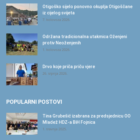
Otigoško sijelo ponovno okuplja Otigoščane
iz cijelog svijeta
7. kolovoza 2026.
Održana tradicionalna utakmica Oženjeni
protiv Neoženjenih
1. kolovoza 2026.
Drvo koje priča priču vjere
26. srpnja 2026.
POPULARNI POSTOVI
Tina Grubešić izabrana za predsjednicu OO
Mladež HDZ-a BiH Fojnica
1. travnja 2025.