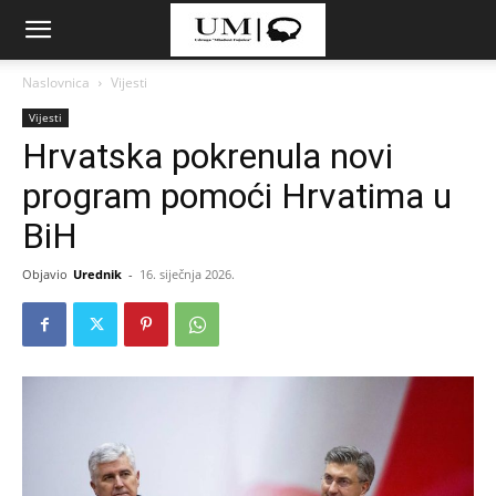
Naslovnica
Vijesti
Vijesti
Hrvatska pokrenula novi
program pomoći Hrvatima u
BiH
Objavio
Urednik
-
16. siječnja 2026.