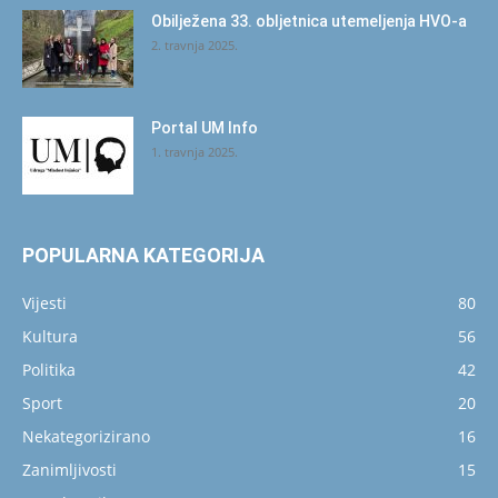
Obilježena 33. obljetnica utemeljenja HVO-a
2. travnja 2025.
Portal UM Info
1. travnja 2025.
POPULARNA KATEGORIJA
Vijesti
80
Kultura
56
Politika
42
Sport
20
Nekategorizirano
16
Zanimljivosti
15