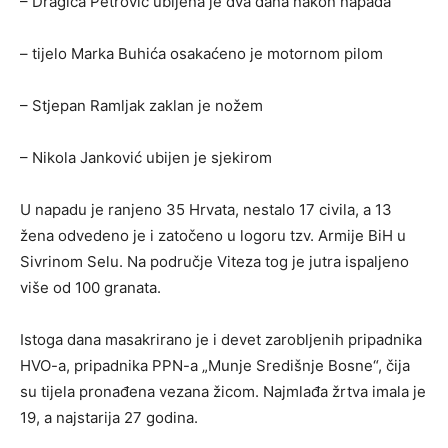
–
Dragica Petrović
ubijena je dva dana nakon napada
– tijelo
Marka Buhića
osakaćeno je motornom pilom
–
Stjepan Ramljak
zaklan je nožem
–
Nikola Janković
ubijen je sjekirom
U napadu je ranjeno
35 Hrvata
, nestalo
17 civila
, a
13
žena
odvedeno je i zatočeno u logoru tzv. Armije BiH u
Sivrinom Selu. Na područje Viteza tog je jutra ispaljeno
više od
100 granata
.
Istoga dana masakrirano je i
devet zarobljenih pripadnika
HVO-a
, pripadnika PPN-a
„Munje Središnje Bosne“
, čija
su tijela pronađena vezana žicom. Najmlađa žrtva imala je
19, a najstarija 27 godina.