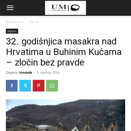
Naslovnica
Vijesti
Vijesti
32. godišnjica masakra nad
Hrvatima u Buhinim Kućama
– zločin bez pravde
Objavio
Urednik
-
9. siječnja 2026.