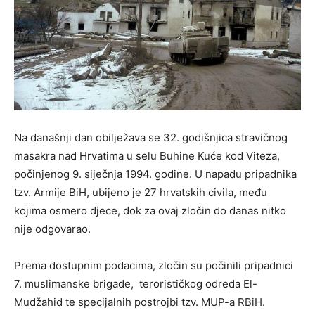
Na današnji dan obilježava se 32. godišnjica stravičnog
masakra nad Hrvatima u selu
Buhine Kuće kod Viteza
,
počinjenog 9. siječnja 1994. godine. U napadu pripadnika
tzv.
Armije BiH
, ubijeno je
27 hrvatskih civila
, među
kojima
osmero djece
, dok za ovaj zločin do danas
nitko
nije odgovarao
.
Prema dostupnim podacima, zločin su počinili pripadnici
7. muslimanske brigade
,
terorističkog odreda El-
Mudžahid
te specijalnih postrojbi tzv.
MUP-a RBiH
.