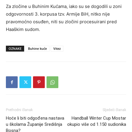
Za zločine u Buhinim Kućama, iako su se dogodili u zoni
odgovornosti
3. korpusa tzv. Armije BiH
,
nitko nije
pravomoćno osuđen
, niti su zločini procesuirani pred
Haaškim sudom.
OZNAKE
Buhine kuće
Vitez
Prethodni članak
Sljedeći članak
Hoće li biti odgođena nastava
Handball Winter Cup Mostar
u školama Županije Središnja
okupio više od 1.150 sudionika
Bosna?