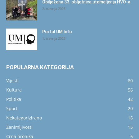
Obilježena 33. obljetnica utemeljenja HVO-a
2. travnja 2025.
Portal UM Info
1. travnja 2025.
POPULARNA KATEGORIJA
Vijesti
80
Kultura
56
Politika
42
Sport
20
Nekategorizirano
16
Zanimljivosti
15
Crna hronika
6