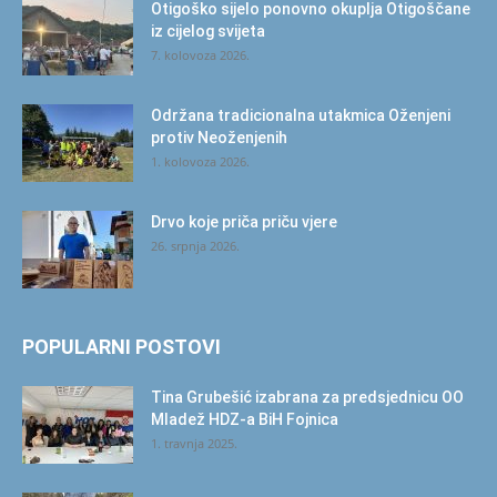
Otigoško sijelo ponovno okuplja Otigoščane
iz cijelog svijeta
7. kolovoza 2026.
Održana tradicionalna utakmica Oženjeni
protiv Neoženjenih
1. kolovoza 2026.
Drvo koje priča priču vjere
26. srpnja 2026.
POPULARNI POSTOVI
Tina Grubešić izabrana za predsjednicu OO
Mladež HDZ-a BiH Fojnica
1. travnja 2025.