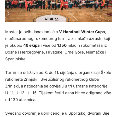
Mostar je ovih dana domaćin
V. Handball Winter Cupa
,
međunarodnog rukometnog turnira za mlađe uzraste koji
je okupio
49 ekipa
i više od
1.150
mladih rukometaša
iz
Bosne i Hercegovine, Hrvatske, Crne Gore, Njemačke i
Španjolske.
Turnir se održava od
8. do 11. siječnja
u organizaciji
Škole
rukometa Zrinjski
i
Sveučilišnog rukometnog kluba
Zrinjski
, a natjecanja se odvijaju u tri uzrasne kategorije:
U-11, U-13 i U-15
. Tijekom četiri dana bit će odigrano više
od
130 utakmica
.
Svečano otvorenje upriličeno je u
Sportskoj dvorani Bijeli