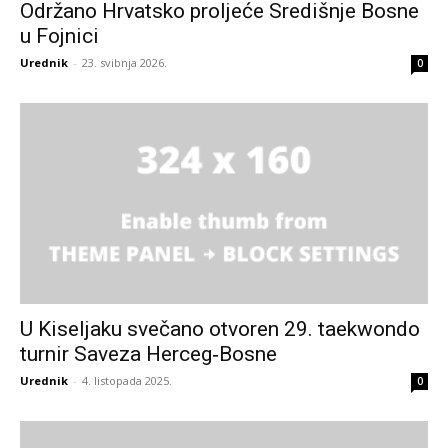
Održano Hrvatsko proljeće Središnje Bosne
u Fojnici
Urednik
-
23. svibnja 2026.
0
U Kiseljaku svečano otvoren 29. taekwondo
turnir Saveza Herceg‐Bosne
Urednik
-
4. listopada 2025.
0