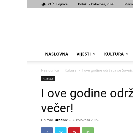
C
21
Petak, 7 kolovoza, 2026
Marke
Fojnica
NASLOVNA
VIJESTI
KULTURA
Naslovnica
Kultura
I ove godine održava se Šavnič
Kultura
I ove godine odr
večer!
Objavio
Urednik
-
7. kolovoza 2025.