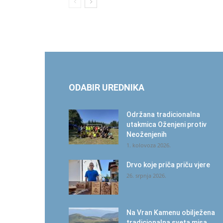
ODABIR UREDNIKA
Održana tradicionalna
utakmica Oženjeni protiv
Neoženjenih
1. kolovoza 2026.
Drvo koje priča priču vjere
26. srpnja 2026.
Na Vran Kamenu obilježena
tradicionalna sveta misa