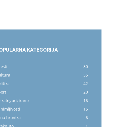
OPULARNA KATEGORIJA
jesti
80
ultura
55
litika
42
port
20
ekategorizirano
16
nimljivosti
15
rna hronika
6
taknuto
1