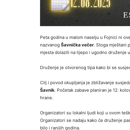
Peta godina u malom naselju u Fojnici ni ov
nazvanog
Šavnička večer
. Stoga mještani p
mjesta dolazili na lijepo i ugodno druženje uz
Druženje je otvorenog tipa kako bi se susjedi
Cilj i povod okupljanja je zbližavanje susjeda 
Šavnik
. Početak zabave planiran je 12. kolo
hrane.
Organizatori su lokalni ljudi koji u ovom teš
Organizatori se nadaju kako će druženje pasti
bilo i ranijih godina.