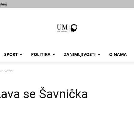
ting
SPORT
POLITIKA
ZANIMLJIVOSTI
O NAMA
Portal
ka večer!
žava se Šavnička
um-