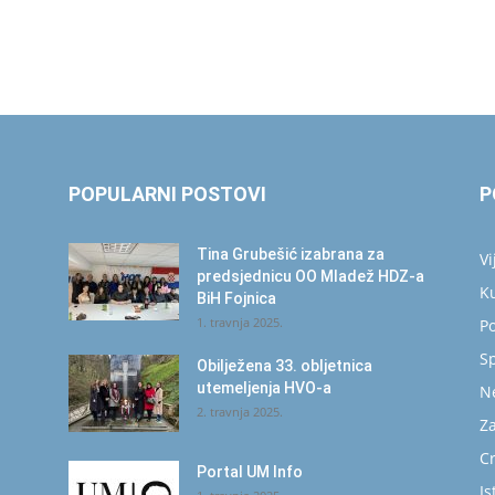
POPULARNI POSTOVI
P
Tina Grubešić izabrana za
Vi
predsjednicu OO Mladež HDZ-a
K
BiH Fojnica
1. travnja 2025.
Po
S
Obilježena 33. obljetnica
utemeljenja HVO-a
N
2. travnja 2025.
Za
C
Portal UM Info
Is