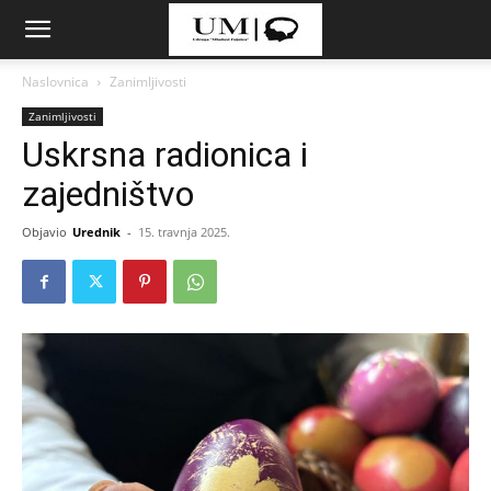
Naslovnica
Zanimljivosti
Zanimljivosti
Uskrsna radionica i
zajedništvo
Objavio
Urednik
-
15. travnja 2025.