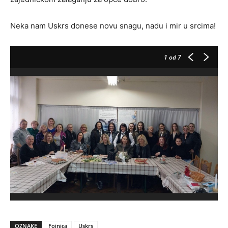
Neka nam Uskrs donese novu snagu, nadu i mir u srcima!
1
od 7
OZNAKE
Fojnica
Uskrs