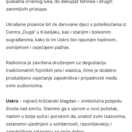
ljuskama crvenog luka, do dekupaž tehnike i drugih
zanimljivih pristupa.
Ukrašene pisanice bit će darovane djeci s poteškoćama iz
Centra „Duga“ u Kiseljaku, kao i starijim i bolesnim
sugrađanima, kako bi im Uskrs bio ispunjen toplinom,
osmijehom i osjećajem pažnje.
Radionica je završena druženjem uz degustaciju
tradicionalnih fojničkih jela i slastica, čime je dodatno
produbljeno osjećanje zajedništva i pripadnosti među
svim sudionicima.
Uskrs
– najveći kršćanski blagdan – simbolizira pobjedu
života nad smrću. Slavimo ga s vjerom u novi početak,
nadom u bolje sutra i porukom da, unatoč svim izazovima,
ostanemo ujedinjeni u solidarnosti, razumijevanju i
zajedničkom zalaganju za opće dobro.