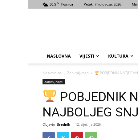
C
30.5
Petak, 7 kolovoza, 2026
Mar
Fojnica
NASLOVNA
VIJESTI
KULTURA
Naslovnica
Zanimljivosti
POBJEDNIK NATJECANJ
Zanimljivosti
POBJEDNIK N
NAJBOLJEG SN
Objavio
Urednik
-
12. siječnja 2026.