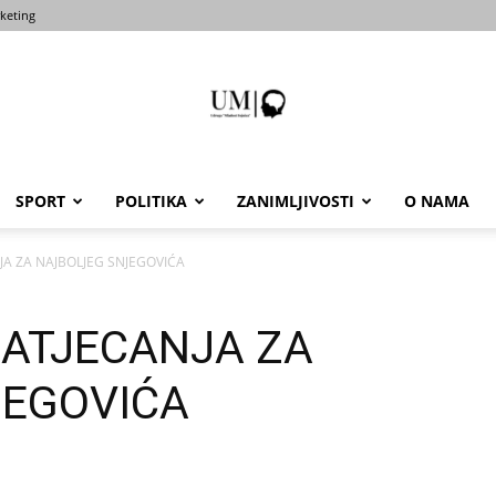
keting
SPORT
POLITIKA
ZANIMLJIVOSTI
O NAMA
Portal
A ZA NAJBOLJEG SNJEGOVIĆA
ATJECANJA ZA
um-
JEGOVIĆA