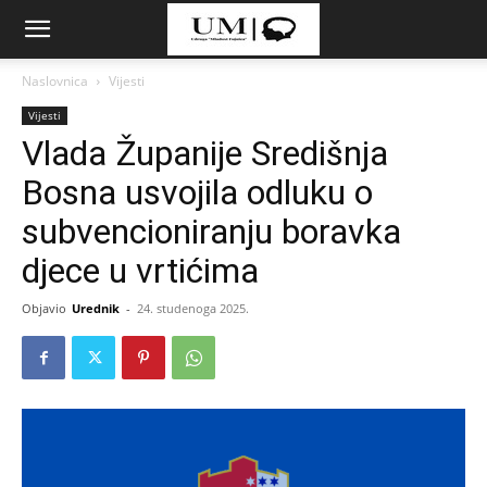
Naslovnica
Vijesti
Vijesti
Vlada Županije Središnja
Bosna usvojila odluku o
subvencioniranju boravka
djece u vrtićima
Objavio
Urednik
-
24. studenoga 2025.