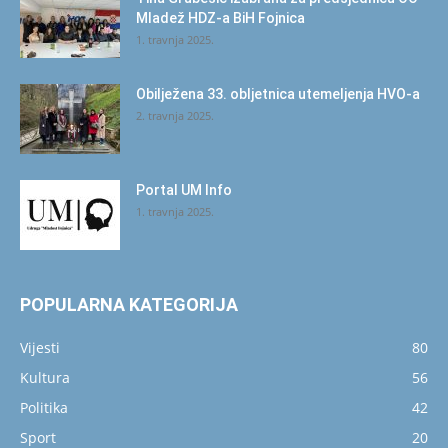
Mladež HDZ-a BiH Fojnica
1. travnja 2025.
Obilježena 33. obljetnica utemeljenja HVO-a
2. travnja 2025.
Portal UM Info
1. travnja 2025.
POPULARNA KATEGORIJA
Vijesti
80
Kultura
56
Politika
42
Sport
20