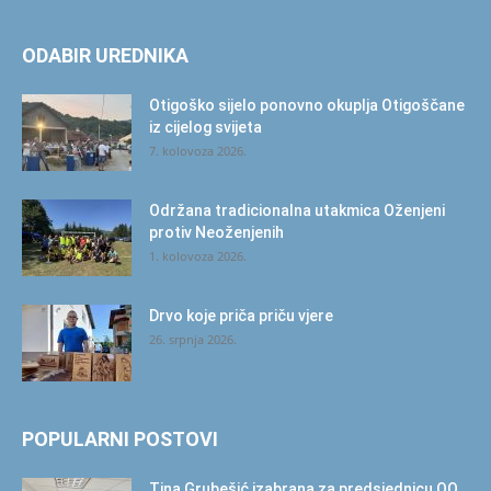
ODABIR UREDNIKA
Otigoško sijelo ponovno okuplja Otigoščane
iz cijelog svijeta
7. kolovoza 2026.
Održana tradicionalna utakmica Oženjeni
protiv Neoženjenih
1. kolovoza 2026.
Drvo koje priča priču vjere
26. srpnja 2026.
POPULARNI POSTOVI
Tina Grubešić izabrana za predsjednicu OO