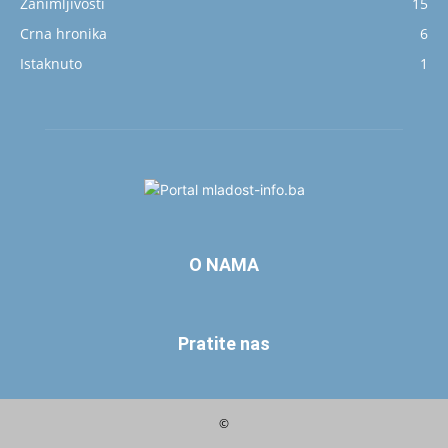
Zanimljivosti
15
Crna hronika
6
Istaknuto
1
O NAMA
Pratite nas
©