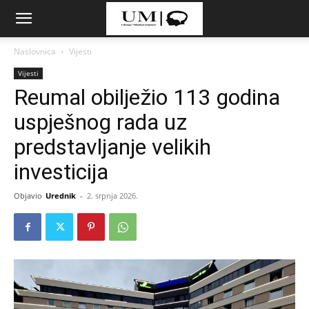
Naslovnica
Vijesti
Vijesti
Reumal obilježio 113 godina
uspješnog rada uz
predstavljanje velikih
investicija
Objavio
Urednik
-
2. srpnja 2026.