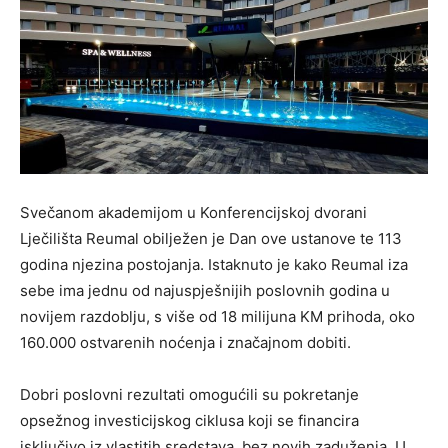
Svečanom akademijom u Konferencijskoj dvorani
Lječilišta Reumal obilježen je Dan ove ustanove te 113
godina njezina postojanja. Istaknuto je kako Reumal iza
sebe ima jednu od najuspješnijih poslovnih godina u
novijem razdoblju, s više od 18 milijuna KM prihoda, oko
160.000 ostvarenih noćenja i značajnom dobiti.
Dobri poslovni rezultati omogućili su pokretanje
opsežnog investicijskog ciklusa koji se financira
isključivo iz vlastitih sredstava, bez novih zaduženja. U