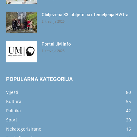
Obilježena 33. obljetnica utemeljenja HVO-a
2. travnja 2025.
Portal UM Info
1. travnja 2025.
POPULARNA KATEGORIJA
Vijesti
80
Kultura
55
Politika
42
Sport
20
Nekategorizirano
16