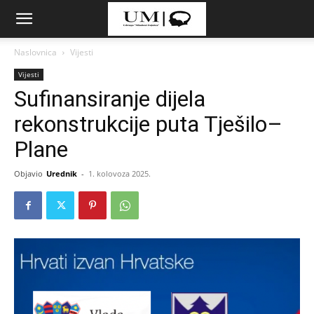
Naslovnica
Vijesti
Vijesti
Sufinansiranje dijela
rekonstrukcije puta Tješilo–
Plane
Objavio
Urednik
-
1. kolovoza 2025.