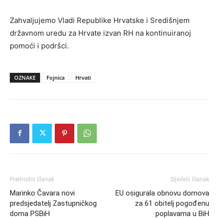
Zahvaljujemo Vladi Republike Hrvatske i Središnjem
državnom uredu za Hrvate izvan RH na kontinuiranoj
pomoći i podršci.
OZNAKE
Fojnica
Hrvati
Prethodni članak
Sljedeći članak
Marinko Čavara novi
EU osigurala obnovu domova
predsjedatelj Zastupničkog
za 61 obitelj pogođenu
doma PSBiH
poplavama u BiH