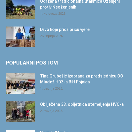
Održana tradicionalna utakmica Oženjeni
protiv Neoženjenih
1. kolovoza 2026.
Drvo koje priča priču vjere
26. srpnja 2026.
POPULARNI POSTOVI
Tina Grubešić izabrana za predsjednicu OO
Mladež HDZ-a BiH Fojnica
1. travnja 2025.
Obilježena 33. obljetnica utemeljenja HVO-a
2. travnja 2025.