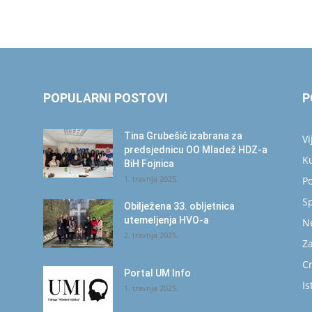
POPULARNI POSTOVI
P
Tina Grubešić izabrana za
Vi
predsjednicu OO Mladež HDZ-a
K
BiH Fojnica
1. travnja 2025.
Po
S
Obilježena 33. obljetnica
utemeljenja HVO-a
N
2. travnja 2025.
Za
C
Portal UM Info
Is
1. travnja 2025.