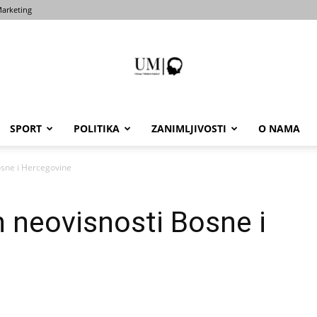
arketing
SPORT
POLITIKA
ZANIMLJIVOSTI
O NAMA
Portal
osne i Hercegovine
n neovisnosti Bosne i
um-