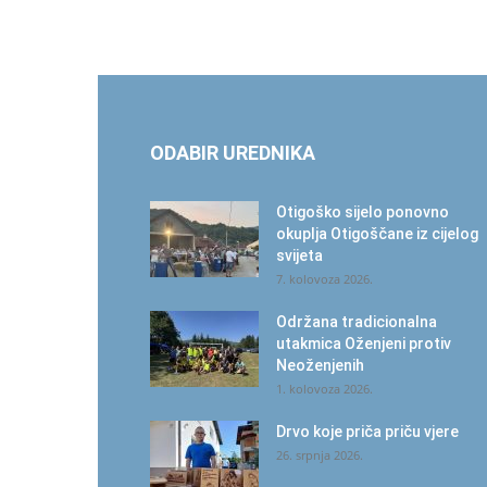
ODABIR UREDNIKA
Otigoško sijelo ponovno
okuplja Otigoščane iz cijelog
svijeta
7. kolovoza 2026.
Održana tradicionalna
utakmica Oženjeni protiv
Neoženjenih
1. kolovoza 2026.
Drvo koje priča priču vjere
26. srpnja 2026.