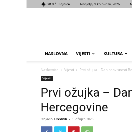
C
28.9
Nedjelja, 9 kolovoza, 2026
M
Fojnica
NASLOVNA
VIJESTI
KULTURA
Naslovnica
Vijesti
Prvi ožujka – Dan neovisnosti B
Vijesti
Prvi ožujka – Da
Hercegovine
Objavio
Urednik
-
1. ožujka 2026.