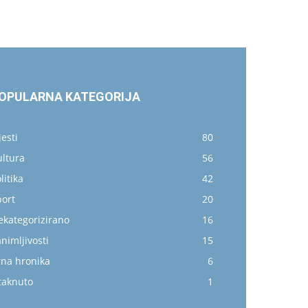
OPULARNA KATEGORIJA
jesti
80
ultura
56
litika
42
port
20
ekategorizirano
16
nimljivosti
15
rna hronika
6
taknuto
1