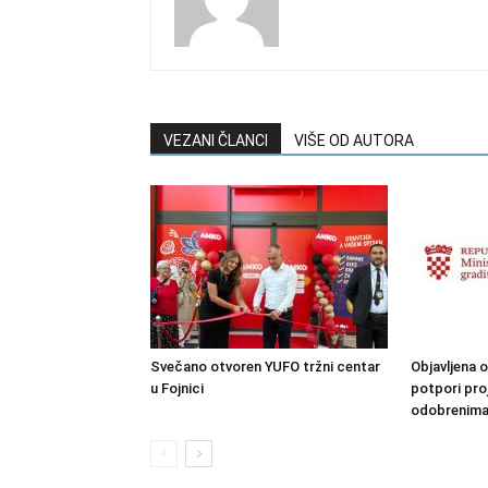
VEZANI ČLANCI
VIŠE OD AUTORA
Svečano otvoren YUFO tržni centar
Objavljena o
u Fojnici
potpori pro
odobrenima i