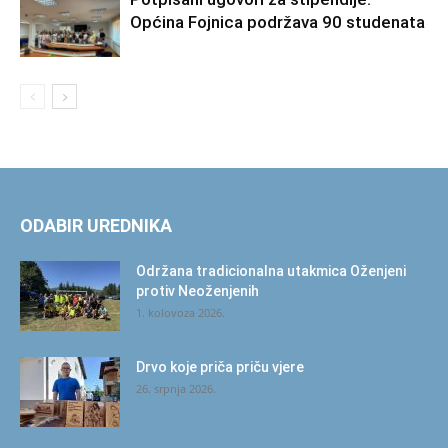
Općina Fojnica podržava 90 studenata
ODABIR UREDNIKA
Održana tradicionalna utakmica Oženjeni
protiv Neoženjenih
1. kolovoza 2026.
Drvo koje priča priču vjere
26. srpnja 2026.