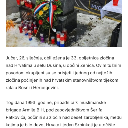
Jučer,
26. siječnja
, obilježena je
33. obljetnica zločina
nad Hrvatima u selu Dusina
, u općini Zenica. Ovim tužnim
povodom okupljeni su se prisjetili jednog od najtežih
zločina počinjenih nad hrvatskim stanovništvom tijekom
rata u Bosni i Hercegovini.
Tog dana 1993. godine, pripadnici
7. muslimanske
brigade Armije BiH
, pod zapovjedništvom
Šerifa
Patkovića
, počinili su zločin nad
deset zarobljenika
, među
kojima je bilo
devet Hrvata i jedan Srbin
koji je utočište