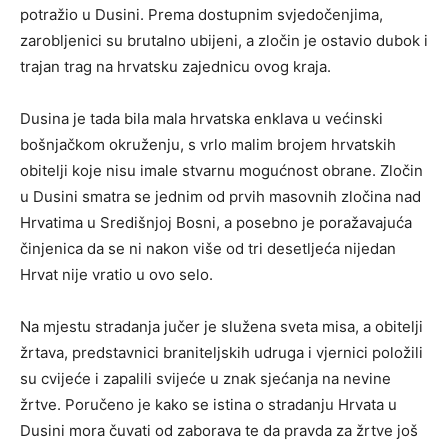
potražio u Dusini. Prema dostupnim svjedočenjima,
zarobljenici su brutalno ubijeni, a zločin je ostavio dubok i
trajan trag na hrvatsku zajednicu ovog kraja.
Dusina je tada bila
mala hrvatska enklava u većinski
bošnjačkom okruženju
, s vrlo malim brojem hrvatskih
obitelji koje nisu imale stvarnu mogućnost obrane. Zločin
u Dusini smatra se jednim od prvih masovnih zločina nad
Hrvatima u Središnjoj Bosni, a posebno je poražavajuća
činjenica da se
ni nakon više od tri desetljeća nijedan
Hrvat nije vratio u ovo selo
.
Na mjestu stradanja jučer je služena
sveta misa
, a obitelji
žrtava, predstavnici braniteljskih udruga i vjernici položili
su cvijeće i zapalili svijeće u znak sjećanja na nevine
žrtve. Poručeno je kako se istina o stradanju Hrvata u
Dusini mora čuvati od zaborava te da pravda za žrtve još