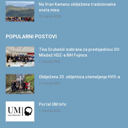
Na Vran Kamenu obilježena tradicionalna
sveta misa
19. srpnja 2026.
POPULARNI POSTOVI
Tina Grubešić izabrana za predsjednicu OO
Mladež HDZ-a BiH Fojnica
1. travnja 2025.
Obilježena 33. obljetnica utemeljenja HVO-a
2. travnja 2025.
Portal UM Info
1. travnja 2025.