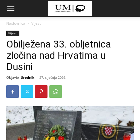
Naslovnica
Vijesti
Vijesti
Obilježena 33. obljetnica
zločina nad Hrvatima u
Dusini
Objavio
Urednik
-
27. siječnja 2026.