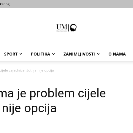
keting
SPORT
POLITIKA
ZANIMLJIVOSTI
O NAMA
Portal
jele zajednice, šutnja nije opcija
ma je problem cijele
um-
 nije opcija