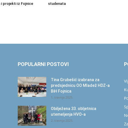
 projekti iz Fojnice
studenata
POPULARNI POSTOVI
P
Tina Grubešić izabrana za
Vi
predsjednicu OO Mladež HDZ-a
K
BiH Fojnica
1. travnja 2025.
Po
S
Obilježena 33. obljetnica
utemeljenja HVO-a
N
2. travnja 2025.
Za