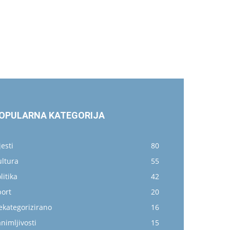
OPULARNA KATEGORIJA
jesti
80
ultura
55
litika
42
port
20
ekategorizirano
16
nimljivosti
15