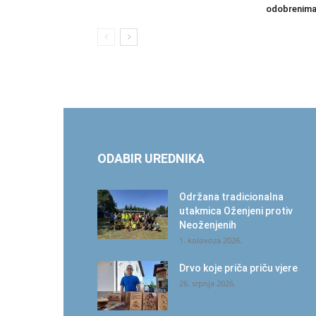
odobrenima i
ODABIR UREDNIKA
Održana tradicionalna
utakmica Oženjeni protiv
Neoženjenih
1. kolovoza 2026.
Drvo koje priča priču vjere
26. srpnja 2026.