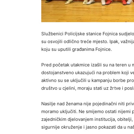
Službenici Policijske stanice Fojnica sudje
su osvojili odlično treće mjesto. Ipak, važn
koju su uputili građanima Fojnice.
Pred početak utakmice izašli su na teren u 
dostojanstveno ukazujući na problem koji ve
aktivno su se uključili u kampanju borbe prot
društvo u cjelini, moraju stati uz žrtve i p
Nasilje nad ženama nije pojedinačni niti pri
moramo uključiti. Ne smijemo ostati nijemi 
zajedničkim djelovanjem institucija, obitelj
sigurnije okruženje i jasno pokazati da u na