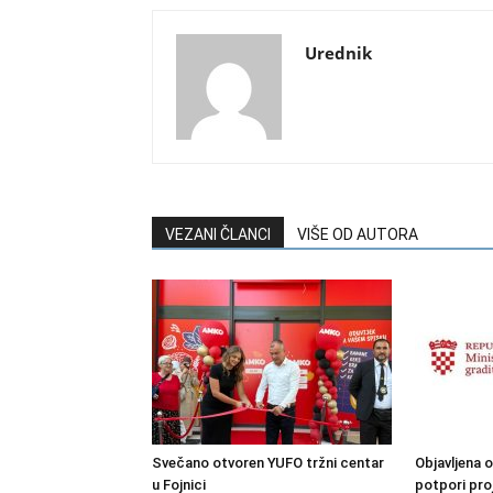
Urednik
VEZANI ČLANCI
VIŠE OD AUTORA
Svečano otvoren YUFO tržni centar
Objavljena o
u Fojnici
potpori pro