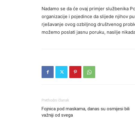
Nadamo se da će ovaj primjer službenika Poli
organizacije i pojedince da slijede njihov p
rješavanje ovog ozbiljnog društvenog probl
možemo poslati jasnu poruku, nasilje nikada i
Prethodni članak
Fojnica pod maskama, danas su osmijesi bili
važniji od svega