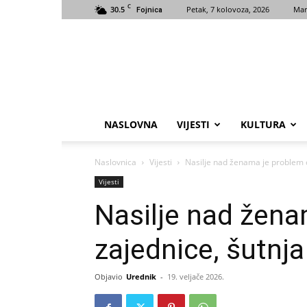
C
30.5
Petak, 7 kolovoza, 2026
Mar
Fojnica
NASLOVNA
VIJESTI
KULTURA
Naslovnica
Vijesti
Nasilje nad ženama je problem ci
Vijesti
Nasilje nad žena
zajednice, šutnja
Objavio
Urednik
-
19. veljače 2026.