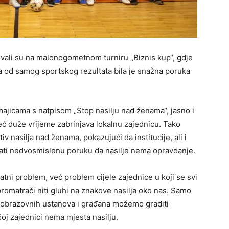
lovali su na malonogometnom turniru „Biznis kup“, gdje
ija od samog sportskog rezultata bila je snažna poruka
majicama s natpisom „Stop nasilju nad ženama“, jasno i
ć duže vrijeme zabrinjava lokalnu zajednicu. Tako
iv nasilja nad ženama, pokazujući da institucije, ali i
oslati nedvosmislenu poruku da nasilje nema opravdanje.
vatni problem, već problem cijele zajednice u koji se svi
promatrači niti gluhi na znakove nasilja oko nas. Samo
i, obrazovnih ustanova i građana možemo graditi
šoj zajednici nema mjesta nasilju.