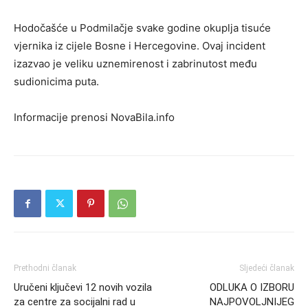
Hodočašće u Podmilačje svake godine okuplja tisuće
vjernika iz cijele Bosne i Hercegovine. Ovaj incident
izazvao je veliku uznemirenost i zabrinutost među
sudionicima puta.
Informacije prenosi NovaBila.info
Prethodni članak
Sljedeći članak
Uručeni ključevi 12 novih vozila
ODLUKA O IZBORU
za centre za socijalni rad u
NAJPOVOLJNIJEG