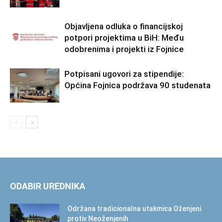
Objavljena odluka o financijskoj
potpori projektima u BiH: Među
odobrenima i projekti iz Fojnice
Potpisani ugovori za stipendije:
Općina Fojnica podržava 90 studenata
ODABIR UREDNIKA
Održana tradicionalna utakmica Oženjeni
protiv Neoženjenih