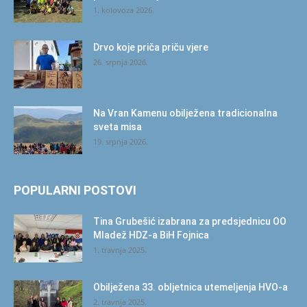
1. kolovoza 2026.
Drvo koje priča priču vjere
26. srpnja 2026.
Na Vran Kamenu obilježena tradicionalna
sveta misa
19. srpnja 2026.
POPULARNI POSTOVI
Tina Grubešić izabrana za predsjednicu OO
Mladež HDZ-a BiH Fojnica
1. travnja 2025.
Obilježena 33. obljetnica utemeljenja HVO-a
2. travnja 2025.