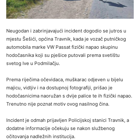
Neugodan i zabrinjavajući incident dogodio se jutros u
mjestu Šešići, općina Travnik, kada je vozač putničkog
automobila marke VW Passat fizički napao skupinu
hodočasnika koji su pješice putovali prema svetištu
svetog Ive u Podmilačju.
Prema riječima očevidaca, muškarac odjeven u bijelu
majicu, vidljiv i na dostupnoj fotografiji, prišao je
hodočasnicima naoružan s dvije palice te ih fizički napao.
Trenutno nije poznat motiv ovog nasilnog čina.
Incident je odmah prijavljen Policijskoj stanici Travnik, a
dodatne informacije očekuju se nakon službenog
očitovanja nadležnih institucija.