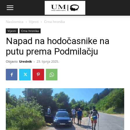
Naslovnica
Vijesti
Crna hronika
Vijesti
Crna hronika
Napad na hodočasnike na
putu prema Podmilačju
Objavio
Urednik
-
23. lipnja 2025.