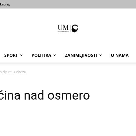
keting
SPORT
POLITIKA
ZANIMLJIVOSTI
O NAMA
Portal
 djece u Vitezu
očina nad osmero
um-