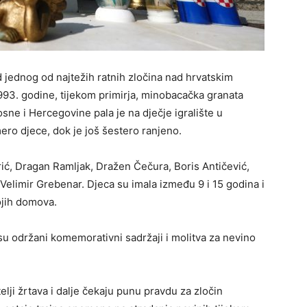
 jednog od najtežih ratnih zločina nad hrvatskim
 1993. godine, tijekom primirja, minobacačka granata
osne i Hercegovine pala je na dječje igralište u
ro djece, dok je još šestero ranjeno.
rić, Dragan Ramljak, Dražen Čečura, Boris Antičević,
i Velimir Grebenar. Djeca su imala između 9 i 15 godina i
ojih domova.
su održani komemorativni sadržaji i molitva za nevino
telji žrtava i dalje čekaju punu pravdu za zločin