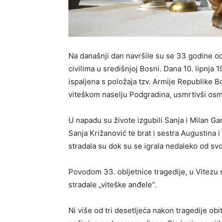
Na današnji dan navršile su se 33 godine od
civilima u središnjoj Bosni. Dana 10. lipnja
ispaljena s položaja tzv. Armije Republike B
viteškom naselju Podgradina, usmrtivši osme
U napadu su živote izgubili Sanja i Milan Ga
Sanja Križanović te brat i sestra Augustina 
stradala su dok su se igrala nedaleko od sv
Povodom 33. obljetnice tragedije, u Vitezu 
stradale „viteške anđele“.
Ni više od tri desetljeća nakon tragedije obi