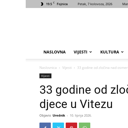
C
19.5
Petak, 7 kolovoza, 2026
Mar
Fojnica
NASLOVNA
VIJESTI
KULTURA
Naslovnica
Vijesti
33 godine od zločina nad osmero
Vijesti
33 godine od zl
djece u Vitezu
Objavio
Urednik
-
10. lipnja 2026.