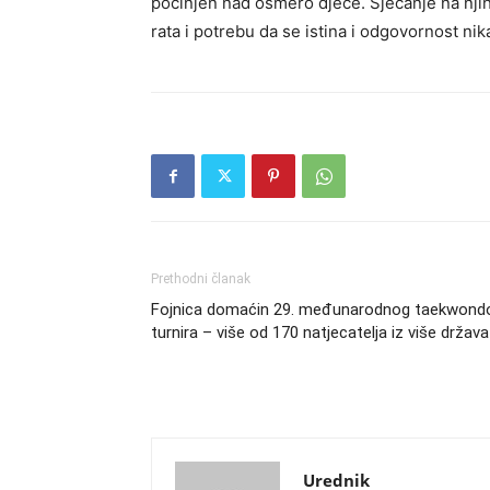
počinjen nad osmero djece. Sjećanje na njih
rata i potrebu da se istina i odgovornost ni
Prethodni članak
Fojnica domaćin 29. međunarodnog taekwond
turnira – više od 170 natjecatelja iz više država
Urednik