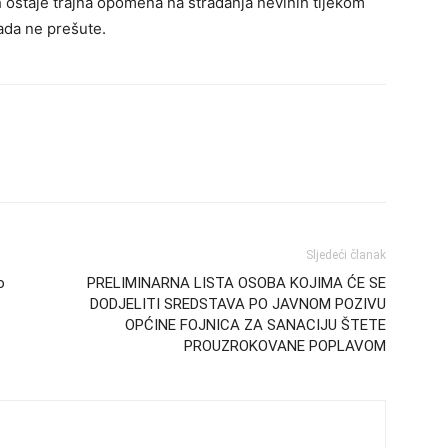
 ostaje trajna opomena na stradanja nevinih tijekom
kada ne prešute.
Sljedeći članak
o
PRELIMINARNA LISTA OSOBA KOJIMA ĆE SE
DODJELITI SREDSTAVA PO JAVNOM POZIVU
OPĆINE FOJNICA ZA SANACIJU ŠTETE
PROUZROKOVANE POPLAVOM