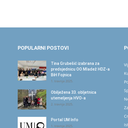
POPULARNI POSTOVI
P
Tina Grubešić izabrana za
Vi
predsjednicu OO Mladež HDZ-a
K
BiH Fojnica
1. travnja 2025.
Po
S
Obilježena 33. obljetnica
utemeljenja HVO-a
N
2. travnja 2025.
Za
C
Portal UM Info
Is
1. travnja 2025.