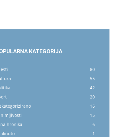
OPULARNA KATEGORIJA
jesti
80
ultura
55
litika
42
port
20
ekategorizirano
16
nimljivosti
15
rna hronika
6
taknuto
1