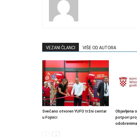
VEZANI ČLANCI
VIŠE OD AUTORA
Svečano otvoren YUFO tržni centar
Objavljena o
u Fojnici
potpori pro
odobrenima i