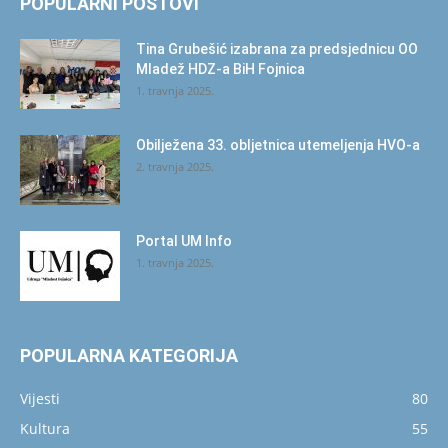
POPULARNI POSTOVI
Tina Grubešić izabrana za predsjednicu OO
Mladež HDZ-a BiH Fojnica
1. travnja 2025.
Obilježena 33. obljetnica utemeljenja HVO-a
2. travnja 2025.
Portal UM Info
1. travnja 2025.
POPULARNA KATEGORIJA
Vijesti
80
Kultura
55