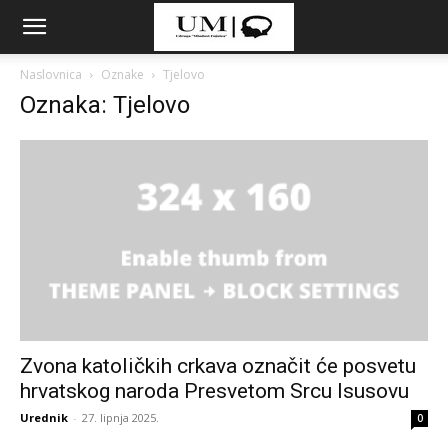
Naslovnica
Oznake
Tjelovo
Oznaka: Tjelovo
Zvona katoličkih crkava označit će posvetu
hrvatskog naroda Presvetom Srcu Isusovu
Urednik
-
27. lipnja 2025.
0