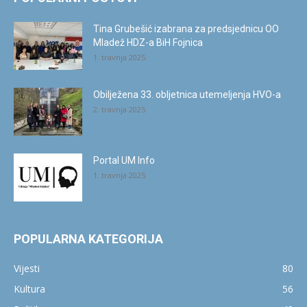
Tina Grubešić izabrana za predsjednicu OO
Mladež HDZ-a BiH Fojnica
1. travnja 2025.
Obilježena 33. obljetnica utemeljenja HVO-a
2. travnja 2025.
Portal UM Info
1. travnja 2025.
POPULARNA KATEGORIJA
Vijesti
80
Kultura
56