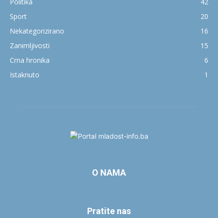
Politika
42
Sport
20
Nekategorizirano
16
Zanimljivosti
15
Crna hronika
6
Istaknuto
1
O NAMA
Pratite nas