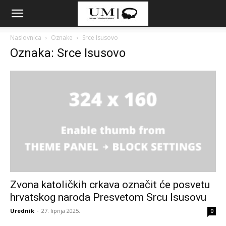
Naslovnica
Oznake
Srce Isusovo
Oznaka: Srce Isusovo
Zvona katoličkih crkava označit će posvetu
hrvatskog naroda Presvetom Srcu Isusovu
Urednik
-
27. lipnja 2025.
0