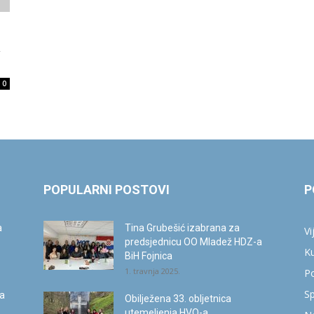
info.ba
a
0
POPULARNI POSTOVI
P
a
Tina Grubešić izabrana za
Vi
predsjednicu OO Mladež HDZ-a
Ku
BiH Fojnica
1. travnja 2025.
Po
Sp
ca
Obilježena 33. obljetnica
utemeljenja HVO-a