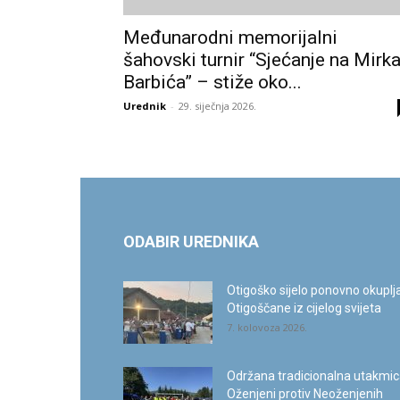
Međunarodni memorijalni
šahovski turnir “Sjećanje na Mirk
Barbića” – stiže oko...
Urednik
-
29. siječnja 2026.
ODABIR UREDNIKA
Otigoško sijelo ponovno okuplj
Otigoščane iz cijelog svijeta
7. kolovoza 2026.
Održana tradicionalna utakmi
Oženjeni protiv Neoženjenih