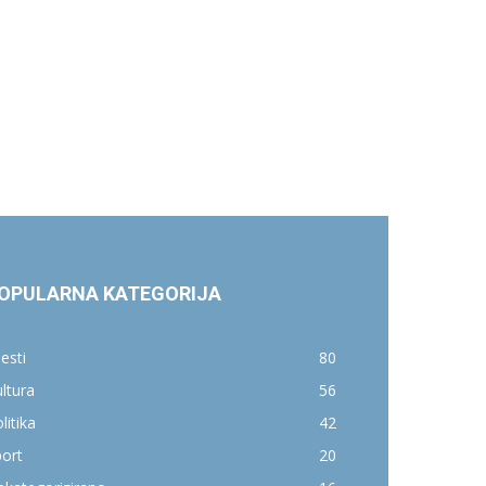
OPULARNA KATEGORIJA
jesti
80
ltura
56
litika
42
ort
20