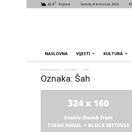
C
22.4
Subota, 8 kolovoza, 2026
M
Fojnica
NASLOVNA
VIJESTI
KULTURA
Naslovnica
Oznake
Šah
Oznaka: Šah