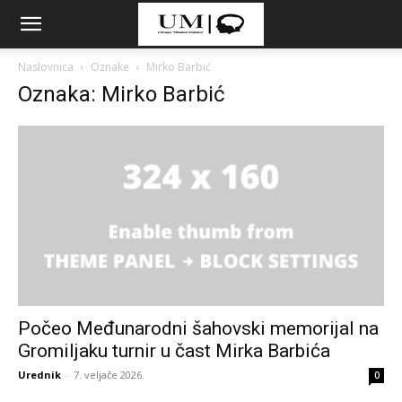
Naslovnica
Oznake
Mirko Barbić
Oznaka: Mirko Barbić
Počeo Međunarodni šahovski memorijal na
Gromiljaku turnir u čast Mirka Barbića
Urednik
-
7. veljače 2026.
0