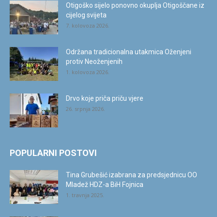
Otigoško sijelo ponovno okuplja Otigoščane iz
cijelog svijeta
7. kolovoza 2026.
Održana tradicionalna utakmica Oženjeni
protiv Neoženjenih
1. kolovoza 2026.
Drvo koje priča priču vjere
26. srpnja 2026.
POPULARNI POSTOVI
Tina Grubešić izabrana za predsjednicu OO
Mladež HDZ-a BiH Fojnica
1. travnja 2025.