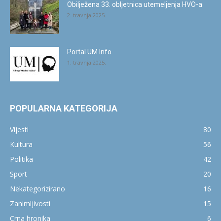
Obilježena 33. obljetnica utemeljenja HVO-a
2. travnja 2025.
Portal UM Info
1. travnja 2025.
POPULARNA KATEGORIJA
Vijesti
80
Kultura
56
Politika
42
Sport
20
Nekategorizirano
16
Zanimljivosti
15
Crna hronika
6