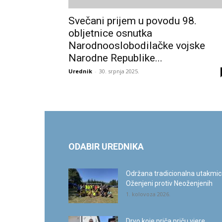
Svečani prijem u povodu 98.
obljetnice osnutka
Narodnooslobodilačke vojske
Narodne Republike...
Urednik
-
30. srpnja 2025.
ODABIR UREDNIKA
Održana tradicionalna utakmi
Oženjeni protiv Neoženjenih
1. kolovoza 2026.
Drvo koje priča priču vjere