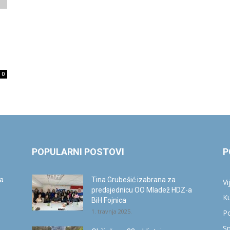
info.ba
0
POPULARNI POSTOVI
P
ca
Tina Grubešić izabrana za
Vi
predsjednicu OO Mladež HDZ-a
Ku
BiH Fojnica
1. travnja 2025.
Po
Sp