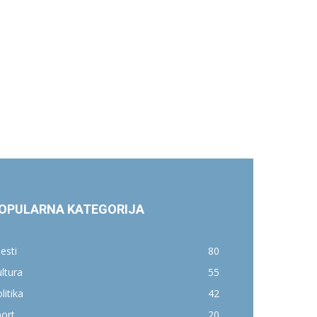
OPULARNA KATEGORIJA
jesti
80
ltura
55
litika
42
ort
20