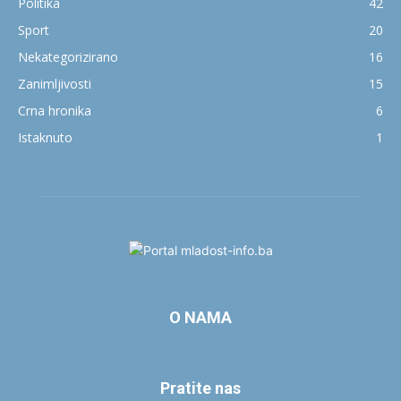
Politika
42
Sport
20
Nekategorizirano
16
Zanimljivosti
15
Crna hronika
6
Istaknuto
1
O NAMA
Pratite nas