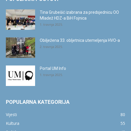
Tina Grubešić izabrana za predsjednicu OO
Mladež HDZ-a BiH Fojnica
1. travnja 2025.
Obilježena 33. obljetnica utemeljenja HVO-a
2. travnja 2025.
Portal UM Info
1. travnja 2025.
POPULARNA KATEGORIJA
Vijesti
80
Kultura
55