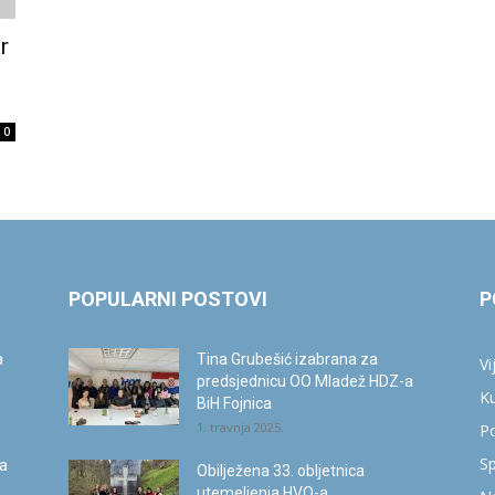
info.ba
r
0
POPULARNI POSTOVI
P
a
Tina Grubešić izabrana za
Vi
predsjednicu OO Mladež HDZ-a
Ku
BiH Fojnica
1. travnja 2025.
Po
Sp
ca
Obilježena 33. obljetnica
utemeljenja HVO-a