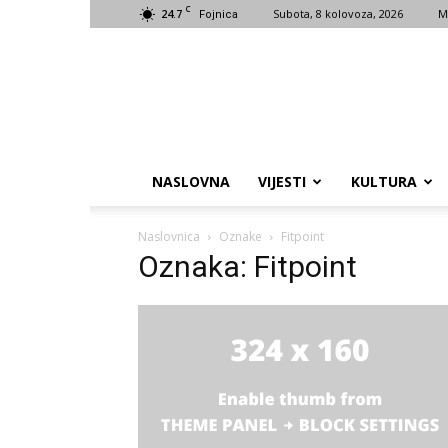
C
24.7
Subota, 8 kolovoza, 2026
M
Fojnica
NASLOVNA
VIJESTI
KULTURA
Naslovnica
Oznake
Fitpoint
Oznaka: Fitpoint