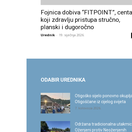
Fojnica dobiva “FITPOINT”, centa
koji zdravlju pristupa stručno,
planski i dugoročno
Urednik
-
19. siječnja 2026.
ODABIR UREDNIKA
Otigoško sijelo ponovno okuplj
Otigoščane iz cijelog svijeta
7. kolovoza 2026.
Održana tradicionalna utakmi
Oženjeni protiv Neoženjenih