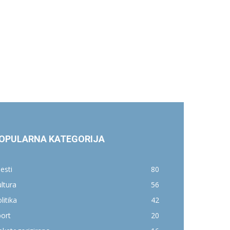
OPULARNA KATEGORIJA
jesti
80
ltura
56
litika
42
ort
20