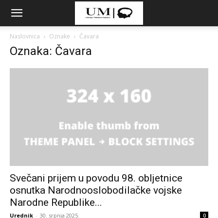
Naslovnica
Oznake
Čavara
Oznaka: Čavara
Svečani prijem u povodu 98. obljetnice
osnutka Narodnooslobodilačke vojske
Narodne Republike...
Urednik
-
30. srpnja 2025.
0