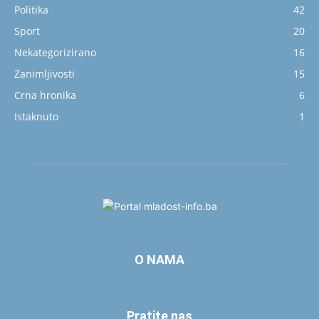
Politika
42
Sport
20
Nekategorizirano
16
Zanimljivosti
15
Crna hronika
6
Istaknuto
1
O NAMA
Pratite nas