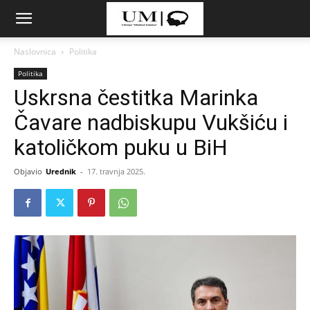
Naslovnica
Politika
Politika
Uskrsna čestitka Marinka
Čavare nadbiskupu Vukšiću i
katoličkom puku u BiH
Objavio
Urednik
-
17. travnja 2025.