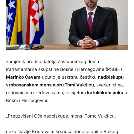
Zamjenik predsjedatelja Zastupničkog doma
Parlamentarne skupštine Bosne i Hercegovine (PSBiH)
Marinko Čavara
uputio je uskrsnu čestitku
nadbiskupu
vrhbosanskom monsinjoru Tomi Vukšiću
,
svećenicima,
redovnicima i redovnicama
,
te cijelom
katoličkom puku
u
Bosni i Hercegovini
.
„
Preuzvišeni Oče nadbiskupe, mons. Tomo Vukšiću,
neka slavlje Kristova uskrsnuća donese obilje Božjeg