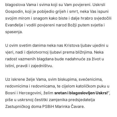
blagoslova Vama i svima koji su Vam povjereni. Uskrsli
Gospodin, koji je pobijedio grijeh i smrt, neka Vas ispuni
svojim mirom i snagom kako biste i dalje hrabro svjedočili
Evanđelje i vodili povjereni narod Božji putem svjetla i
spasenja.
U ovim svetim danima neka nas Kristova ljubav ujedini u
vjeri, nadi i djelotvornoj ljubavi prema bližnjima. Neka
radost vazmenih blagdana bude nadahnuće za život u
istini, pravdi i zajedništvu.
Uz iskrene želje Vama, svim biskupima, svećenicima,
redovnicima i redovnicama
,
te cijelom katoličkom puku u
Bosni i Hercegovini, želim
sretan i blagoslovljen Uskrs!
“,
piše u uskrsnoj čestitki z
amjenik
a
predsjedatelja
Zastupničkog doma PSBiH Marink
a
Čavar
e.