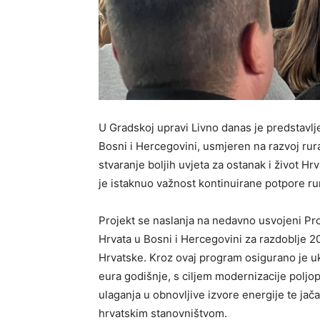
U Gradskoj upravi
Livno
danas je predstavlj
Bosni i Hercegovini, usmjeren na razvoj rur
stvaranje boljih uvjeta za ostanak i život Hr
je istaknuo važnost kontinuirane potpore r
Projekt se naslanja na nedavno usvojeni Pr
Hrvata u Bosni i Hercegovini za razdoblje 20
Hrvatske. Kroz ovaj program osigurano je uk
eura godišnje, s ciljem modernizacije poljo
ulaganja u obnovljive izvore energije te jač
hrvatskim stanovništvom.