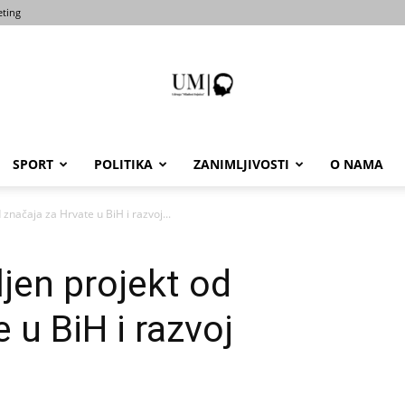
ting
SPORT
POLITIKA
ZANIMLJIVOSTI
O NAMA
Portal
 značaja za Hrvate u BiH i razvoj...
ljen projekt od
um-
 u BiH i razvoj