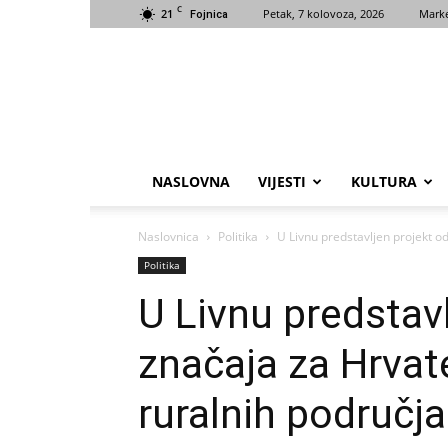
C
21
Petak, 7 kolovoza, 2026
Marke
Fojnica
NASLOVNA
VIJESTI
KULTURA
Naslovnica
Politika
U Livnu predstavljen projekt od
Politika
U Livnu predstav
značaja za Hrvate
ruralnih područja