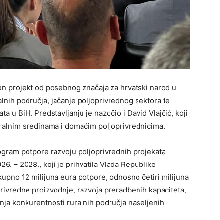
en projekt od posebnog značaja za hrvatski narod u
alnih područja, jačanje poljoprivrednog sektora te
vata u BiH. Predstavljanju je nazočio i
David Vlajčić
, koji
uralnim sredinama i domaćim poljoprivrednicima.
ogram potpore razvoju poljoprivrednih projekata
26. – 2028., koji je prihvatila Vlada Republike
upno 12 milijuna eura potpore, odnosno četiri milijuna
privredne proizvodnje, razvoja preradbenih kapaciteta,
anja konkurentnosti ruralnih područja naseljenih