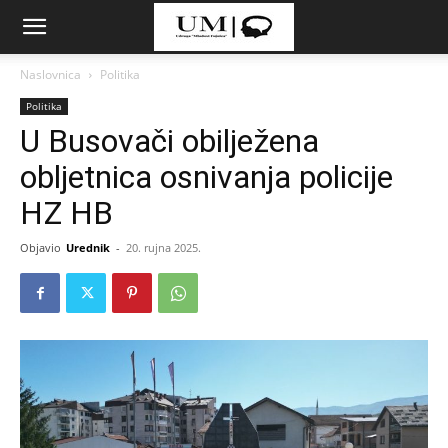
Naslovnica
Politika
Politika
U Busovači obilježena
obljetnica osnivanja policije
HZ HB
Objavio
Urednik
-
20. rujna 2025.