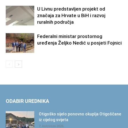
U Livnu predstavljen projekt od
značaja za Hrvate u BiH i razvoj
ruralnih područja
Federalni ministar prostornog
uređenja Željko Nedić u posjeti Fojnici
ODABIR UREDNIKA
Otigoško sijelo ponovno okuplja Otigoščane
iz cijelog svijeta
7. kolovoza 2026.