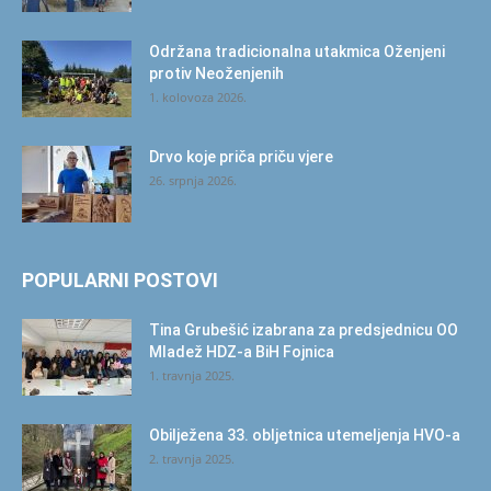
Održana tradicionalna utakmica Oženjeni
protiv Neoženjenih
1. kolovoza 2026.
Drvo koje priča priču vjere
26. srpnja 2026.
POPULARNI POSTOVI
Tina Grubešić izabrana za predsjednicu OO
Mladež HDZ-a BiH Fojnica
1. travnja 2025.
Obilježena 33. obljetnica utemeljenja HVO-a
2. travnja 2025.