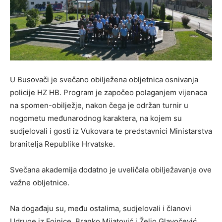
U Busovači je svečano obilježena obljetnica osnivanja
policije HZ HB. Program je započeo polaganjem vijenaca
na spomen-obilježje, nakon čega je održan turnir u
nogometu međunarodnog karaktera, na kojem su
sudjelovali i gosti iz Vukovara te predstavnici Ministarstva
branitelja Republike Hrvatske.
Svečana akademija dodatno je uveličala obilježavanje ove
važne obljetnice.
Na događaju su, među ostalima, sudjelovali i članovi
Udruge iz Fojnice, Branko Mijatović i Željo Glavočević.