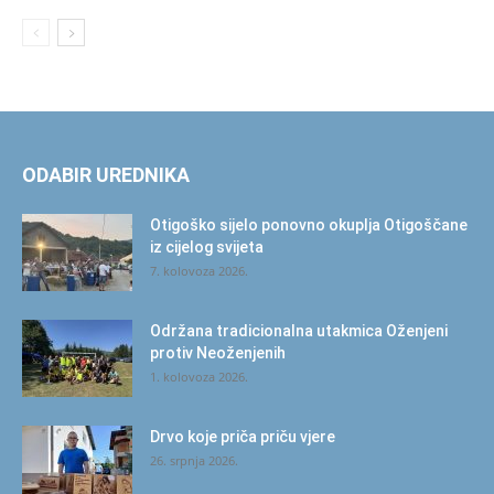
ODABIR UREDNIKA
Otigoško sijelo ponovno okuplja Otigoščane
iz cijelog svijeta
7. kolovoza 2026.
Održana tradicionalna utakmica Oženjeni
protiv Neoženjenih
1. kolovoza 2026.
Drvo koje priča priču vjere
26. srpnja 2026.