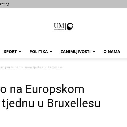
keting
SPORT
POLITIKA
ZANIMLJIVOSTI
O NAMA
Portal
om parlamentarnom tjednu u Bruxellesu
ao na Europskom
um-
tjednu u Bruxellesu