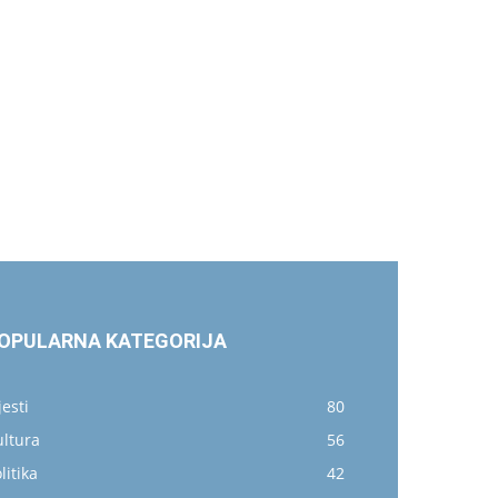
OPULARNA KATEGORIJA
jesti
80
ultura
56
litika
42