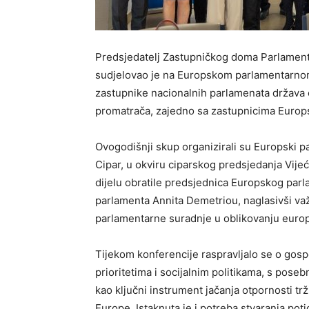
Predsjedatelj Zastupničkog doma Parlament
sudjelovao je na Europskom parlamentarnom t
zastupnike nacionalnih parlamenata država č
promatrača, zajedno sa zastupnicima Europ
Ovogodišnji skup organizirali su Europski 
Cipar, u okviru ciparskog predsjedanja Vij
dijelu obratile predsjednica Europskog par
parlamenta Annita Demetriou, naglasivši važ
parlamentarne suradnje u oblikovanju europs
Tijekom konferencije raspravljalo se o go
prioritetima i socijalnim politikama, s pose
kao ključni instrument jačanja otpornosti trž
Europe. Istaknuta je i potreba stvaranja po