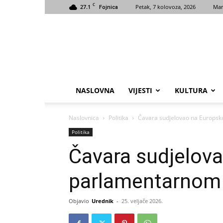
C
27.1
Petak, 7 kolovoza, 2026
Mar
Fojnica
NASLOVNA
VIJESTI
KULTURA
Naslovnica
Politika
Čavara sudjelovao na Europsk
Politika
Čavara sudjelov
parlamentarnom 
Objavio
Urednik
-
25. veljače 2026.