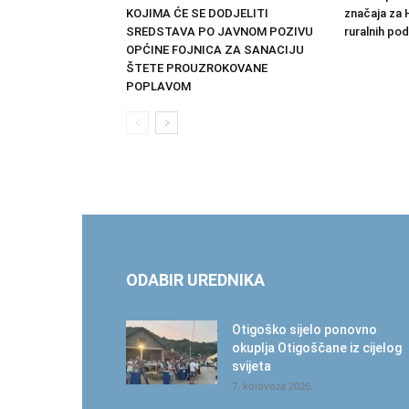
KOJIMA ĆE SE DODJELITI
značaja za H
SREDSTAVA PO JAVNOM POZIVU
ruralnih po
OPĆINE FOJNICA ZA SANACIJU
ŠTETE PROUZROKOVANE
POPLAVOM
ODABIR UREDNIKA
Otigoško sijelo ponovno
okuplja Otigoščane iz cijelog
svijeta
7. kolovoza 2026.