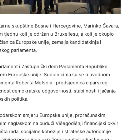
arne skupštine Bosne i Hercegovine, Marinko Čavara,
jednu koji je održan u Bruxellesu, a koji je okupio
lanica Europske unije, zemalja kandidatkinja i
skog parlamenta.
parlament i Zastupnički dom Parlamenta Republike
ećem Europske unije. Sudionicima su se u uvodnom
lamenta Roberta Metsola i predsjednica ciparskog
nost demokratske odgovornosti, stabilnosti i jačanja
kih politika.
spodarskom smjeru Europske unije, proračunskim
bnim naglaskom na budući Višegodišnji financijski okvir
išta rada, socijalne kohezije i strateške autonomije
ticajnijeg poslovnog okruženja unutar jedinstvenog