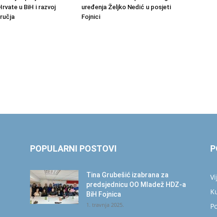
rvate u BiH i razvoj
uređenja Željko Nedić u posjeti
dručja
Fojnici
POPULARNI POSTOVI
P
Tina Grubešić izabrana za
Vi
predsjednicu OO Mladež HDZ-a
K
BiH Fojnica
1. travnja 2025.
Po