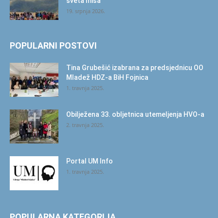
sveta misa
19. srpnja 2026.
POPULARNI POSTOVI
Tina Grubešić izabrana za predsjednicu OO
Mladež HDZ-a BiH Fojnica
1. travnja 2025.
Obilježena 33. obljetnica utemeljenja HVO-a
2. travnja 2025.
Portal UM Info
1. travnja 2025.
POPULARNA KATEGORIJA