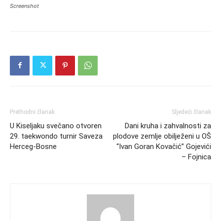
Screenshot
Prethodni članak
Sljedeći članak
U Kiseljaku svečano otvoren
Dani kruha i zahvalnosti za
29. taekwondo turnir Saveza
plodove zemlje obilježeni u OŠ
Herceg‐Bosne
“Ivan Goran Kovačić” Gojevići
– Fojnica