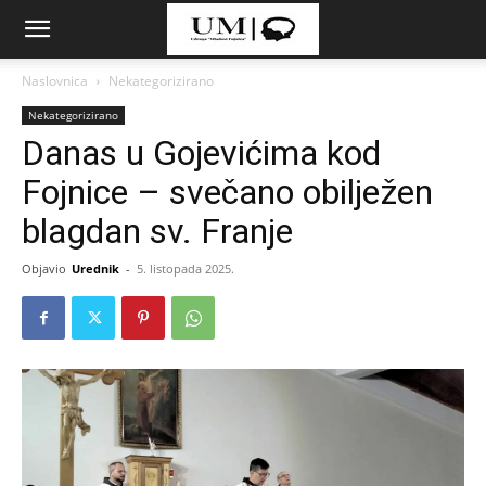
Naslovnica
Nekategorizirano
Nekategorizirano
Danas u Gojevićima kod
Fojnice – svečano obilježen
blagdan sv. Franje
Objavio
Urednik
-
5. listopada 2025.