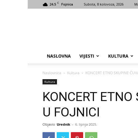
C
24.5
Subota, 8 kolovoza, 2026
Ma
Fojnica
NASLOVNA
VIJESTI
KULTURA
Naslovnica
Kultura
KONCERT ETNO SKUPINE ČUVA
Kultura
KONCERT ETNO 
U FOJNICI
Objavio
Urednik
-
6. lipnja 2025.