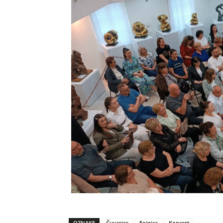
OZNAKE
Čuvarice
Fojnica
Koncert