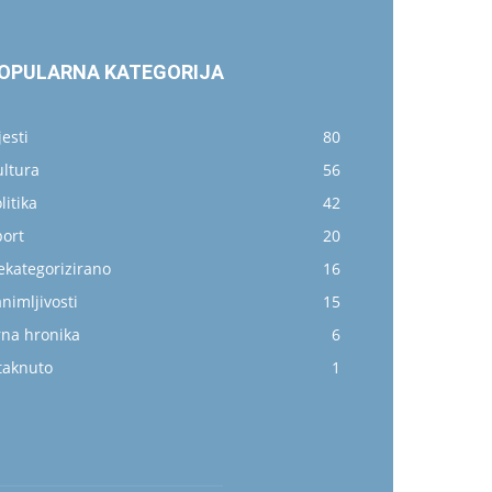
OPULARNA KATEGORIJA
jesti
80
ultura
56
litika
42
port
20
ekategorizirano
16
nimljivosti
15
rna hronika
6
taknuto
1