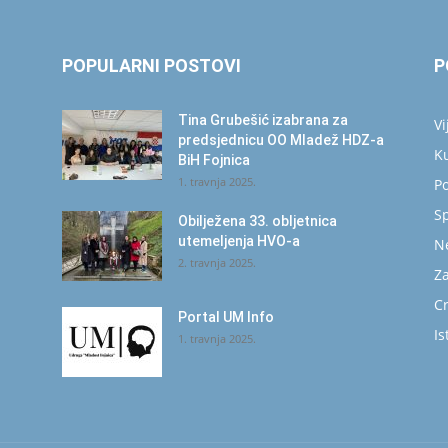
POPULARNI POSTOVI
P
Tina Grubešić izabrana za
Vi
predsjednicu OO Mladež HDZ-a
K
BiH Fojnica
1. travnja 2025.
Po
S
Obilježena 33. obljetnica
utemeljenja HVO-a
N
2. travnja 2025.
Za
C
Portal UM Info
Is
1. travnja 2025.