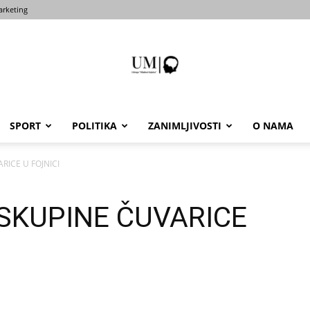
rketing
SPORT
POLITIKA
ZANIMLJIVOSTI
O NAMA
Portal
RICE U FOJNICI
SKUPINE ČUVARICE
um-