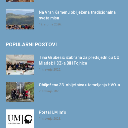
Na Vran Kamenu obilježena tradicionalna
sveta misa
19. srpnja 2026.
POPULARNI POSTOVI
Tina Grubešić izabrana za predsjednicu OO
Mladež HDZ-a BiH Fojnica
1. travnja 2025.
Obilježena 33. obljetnica utemeljenja HVO-a
2. travnja 2025.
Portal UM Info
1. travnja 2025.