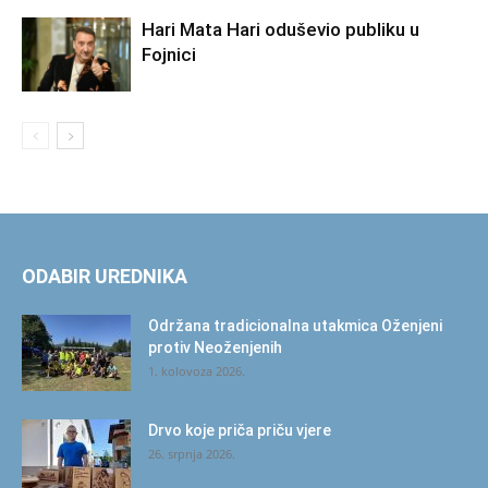
Hari Mata Hari oduševio publiku u
Fojnici
ODABIR UREDNIKA
Održana tradicionalna utakmica Oženjeni
protiv Neoženjenih
1. kolovoza 2026.
Drvo koje priča priču vjere
26. srpnja 2026.