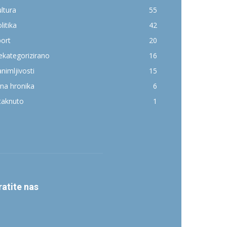
ltura
55
litika
42
ort
20
kategorizirano
16
nimljivosti
15
na hronika
6
taknuto
1
ratite nas