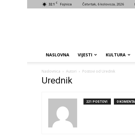
C
32.1
Četvrtak, 6 kolovoza, 2026
Fojnica
NASLOVNA
VIJESTI
KULTURA
Naslovnica
Autori
Postovi od Urednik
Urednik
221 POSTOVI
0 KOMENTA