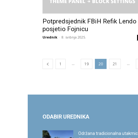
Potpredsjednik FBiH Refik Lendo
posjetio Fojnicu
Urednik
-
8. svibnja 2025.
...
...
1
19
20
21
ODABIR UREDNIKA
Održana tradicionalna utakmi