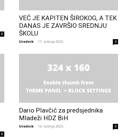
VEĆ JE KAPITEN ŠIROKOG, A TEK
DANAS JE ZAVRŠIO SREDNJU
ŠKOLU
0
Urednik
-
17. svibnja 2025.
0
Dario Plavčić za predsjednika
Mladeži HDZ BiH
Urednik
-
16. svibnja 2025.
0
0