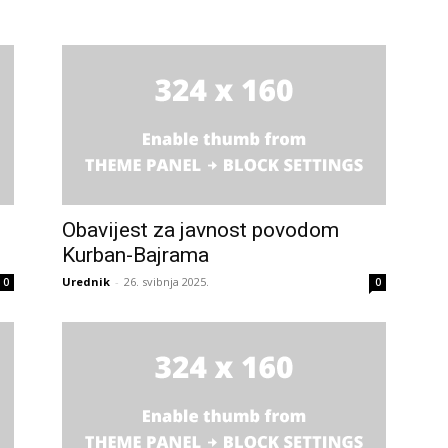
info.ba
Obavijest za javnost povodom
Kurban-Bajrama
Urednik
-
26. svibnja 2025.
0
0