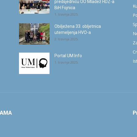
predsjednicu OO Mladež HDZ-a
Ku
BiH Fojnica
1. travnja 2025.
Po
Sp
Obilježena 33. obljetnica
utemeljenja HVO-a
Ne
2. travnja 2025.
Za
Cr
Portal UM Info
Is
1. travnja 2025.
NAMA
P