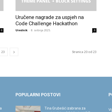
Uručene nagrade za uspjeh na
Code Challenge Hackathon
Urednik
-
8. svibnja 2025.
0
0
23
Stranica 20 od 23
POPULARNI POSTOVI
P
ca
Tina Grubešić izabrana za
Vi