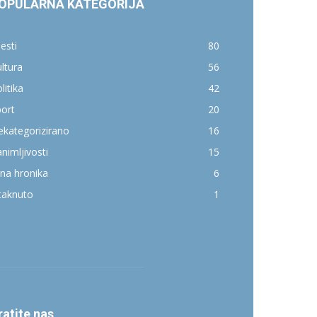
OPULARNA KATEGORIJA
jesti
80
ltura
56
litika
42
ort
20
kategorizirano
16
nimljivosti
15
na hronika
6
taknuto
1
ratite nas