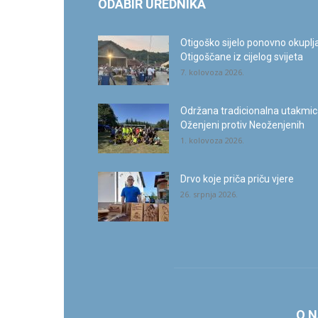
ODABIR UREDNIKA
Otigoško sijelo ponovno okuplj
Otigoščane iz cijelog svijeta
7. kolovoza 2026.
Održana tradicionalna utakmi
Oženjeni protiv Neoženjenih
1. kolovoza 2026.
Drvo koje priča priču vjere
26. srpnja 2026.
O 