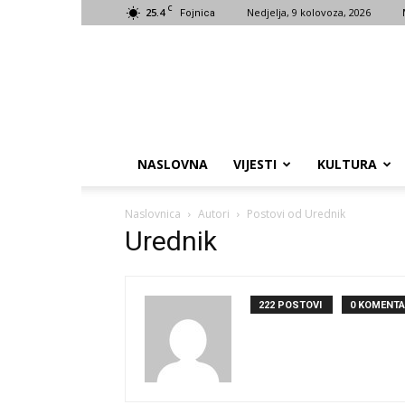
C
25.4
Nedjelja, 9 kolovoza, 2026
Fojnica
NASLOVNA
VIJESTI
KULTURA
Naslovnica
Autori
Postovi od Urednik
Urednik
222 POSTOVI
0 KOMENTA