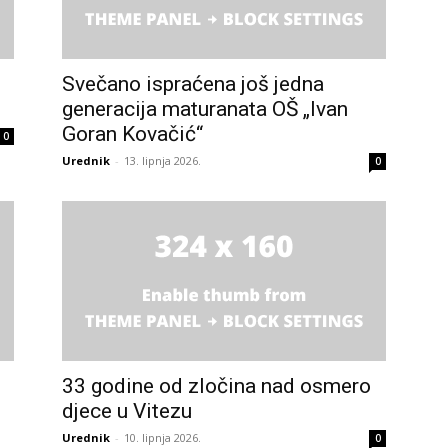
Svečano ispraćena još jedna
generacija maturanata OŠ „Ivan
Goran Kovačić“
0
Urednik
-
13. lipnja 2026.
0
33 godine od zločina nad osmero
djece u Vitezu
Urednik
-
10. lipnja 2026.
0