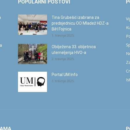
POPULARNI POSTOVI
P
a
Tina Grubešić izabrana za
Vi
predsjednicu OO Mladež HDZ-a
Ku
BiH Fojnica
1. travnja 2025.
Po
Sp
ca
Obilježena 33. obljetnica
utemeljenja HVO-a
Ne
2. travnja 2025.
Za
Cr
Portal UM Info
Is
1. travnja 2025.
NAMA
P