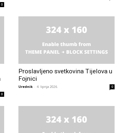
0
Proslavljeno svetkovina Tijelova u
a
Fojnici
Urednik
-
4. lipnja 2026.
0
0