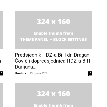
info.ba
Predsjednik HDZ-a BiH dr. Dragan
m
Čović i dopredsjednica HDZ-a BiH
Darijana...
Urednik
-
25. lipnja 2026.
0
0