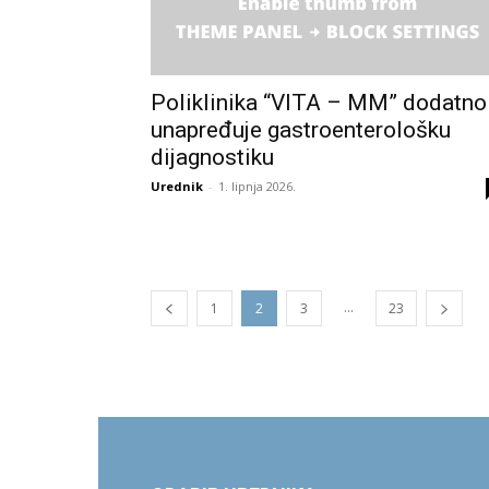
Poliklinika “VITA – MM” dodatno
unapređuje gastroenterološku
dijagnostiku
Urednik
-
1. lipnja 2026.
...
1
2
3
23